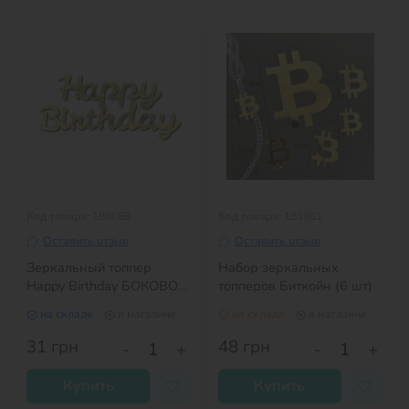
Код товара: 185088
Код товара: 183961
Оставить отзыв
Оставить отзыв
Зеркальный топпер
Набор зеркальных
Happy Birthday БОКОВОЙ
топперов Биткойн (6 шт)
золото №4
на складе
в магазине
на складе
в магазине
31
грн
48
грн
-
+
-
+
Купить
Купить