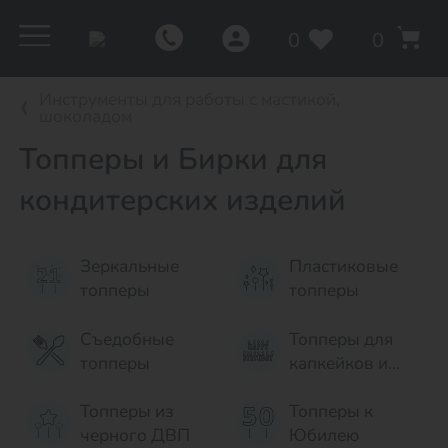
0
0
Инструменты для работы с мастикой,
шоколадом
Топперы и Бирки для
кондитерских изделий
Зеркальные
Пластиковые
топперы
топперы
Съедобные
Топперы для
топперы
капкейков и
десертов
Топперы из
Топперы к
черного ДВП
Юбилею