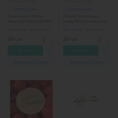
Код товара: 185071
Код товара: 412533
Оставить отзыв
Оставить отзыв
Зеркальный топпер
Топпер пластиковый
Happy Birthday БОКОВОЙ
Happy Birthday круглый с
золото №3
сердцем черный
на складе
в магазине
на складе
в магазине
29
грн
20
грн
-
+
-
+
Купить
Купить
Купить в 1 клик
Купить в 1 клик