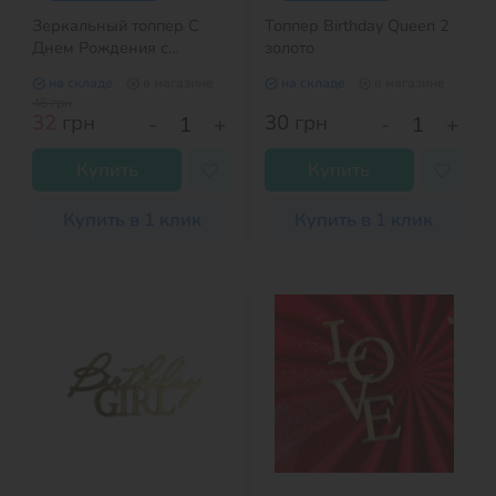
Зеркальный топпер С
Топпер Birthday Queen 2
Днем Рождения с
золото
завитками серебро
на складе
в магазине
на складе
в магазине
46
грн
32
грн
30
грн
-
+
-
+
Купить
Купить
Купить в 1 клик
Купить в 1 клик