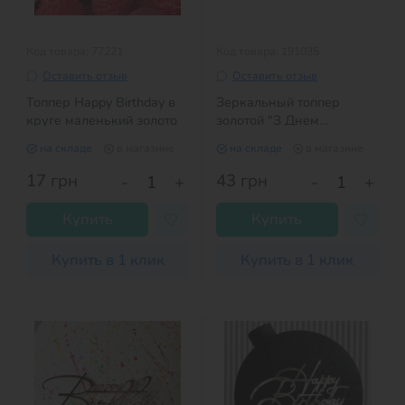
Код товара: 77221
Код товара: 191035
Оставить отзыв
Оставить отзыв
Топпер Happy Birthday в
Зеркальный топпер
круге маленький золото
золотой "З Днем
народження" №2
на складе
в магазине
на складе
в магазине
17
грн
43
грн
-
+
-
+
Купить
Купить
Купить в 1 клик
Купить в 1 клик