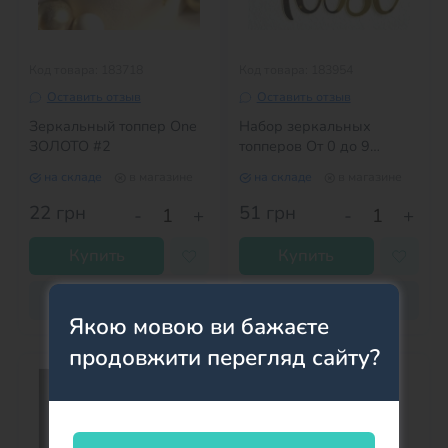
Код товара: 183718
Код товара: 183954
Оставить отзыв
Оставить отзыв
Зеркальный топпер One
Набор зеркальных
ЗОЛОТО #2
топперов От 0 до 9
ЗОЛОТО
на складе
в магазине
на складе
в магазине
22
грн
51
грн
-
+
-
+
Купить
Купить
Купить в 1 клик
Купить в 1 клик
Якою мовою ви бажаєте
продовжити перегляд сайту?