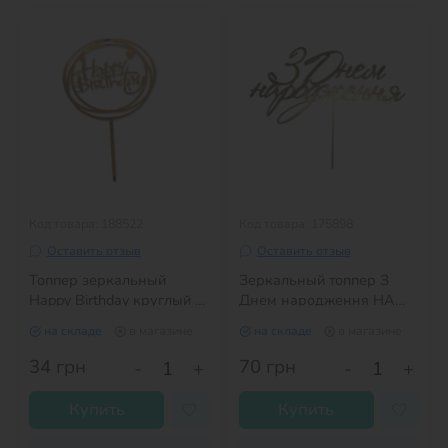
Код товара: 188522
Код товара: 175898
Оставить отзыв
Оставить отзыв
Топпер зеркальный
Зеркальный топпер З
Happy Birthday круглый с
Днем народження НА
сердцем ЗОЛОТО
НОЖКЕ №2
на складе
в магазине
на складе
в магазине
34
грн
70
грн
-
+
-
+
Купить
Купить