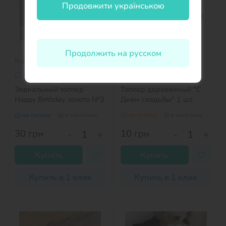
Продовжити українською
Продолжить на русском
Код товара: 1591584
Код товара: 20264228
Оставить отзыв
Оставить отзыв
Зеркальный топпер
Топпер деревянный "С
Happy Birthday золото №3
Днем свадьбы" 1 шт.
на складе
в магазине
на складе
в магазине
30
грн
10
грн
-
+
-
+
Купить
Купить
Купить в 1 клик
Купить в 1 клик