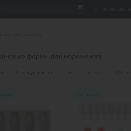
+38 (097) 099-3
формы для мороженого
коновые формы для мороженого
вка:
Показать:
продаж
Хит продаж