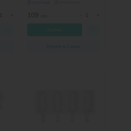
на складе
в магазине
109
+
-
+
грн
Купить
Купить в 1 клик