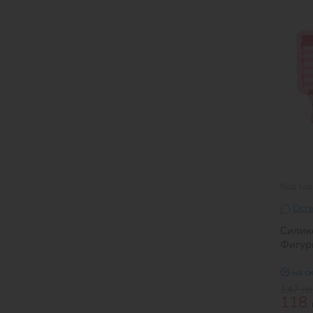
Код то
Оста
Силик
Фигурн
на с
147
г
118