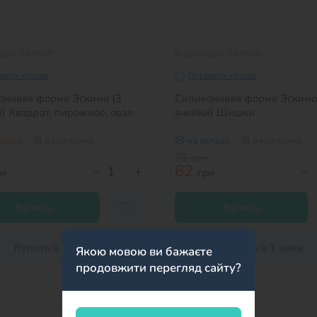
вара: 243659
Код товара: 943658
вить отзыв
Оставить отзыв
оновая форма Эскимо (3
Силиконовая форма Эскимо
) Квадрат, пирожное, овал
ячейки) Шишки
кладе
в магазине
на складе
в магазине
73
грн
62
-
+
-
рн
грн
Купить
Купить
Купить в 1 клик
Купить в 1 клик
Якою мовою ви бажаєте
продовжити перегляд сайту?