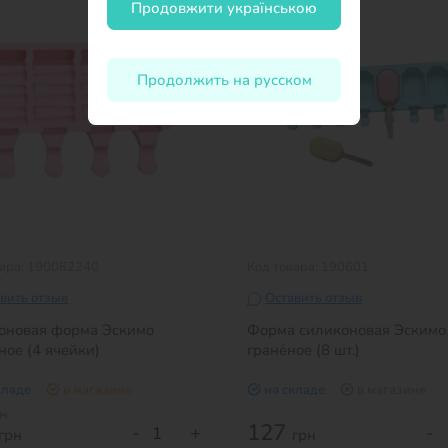
Продовжити українською
Продолжить на русском
вара: 190082240
Код товара: 190601
вить отзыв
Оставить отзыв
оновая форма Эскимо
Форма силиконовая Эскимо
ое (4 ячейки)
гранёное (8 шт.)
кладе
в магазине
на складе
в магазине
рн
127
-
+
-
грн
грн