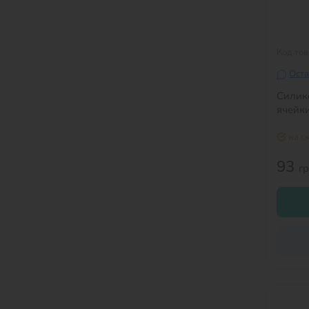
Код то
Оста
Силик
ячейки
на с
93
г