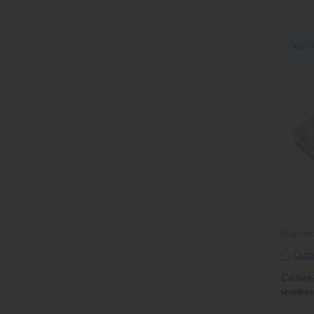
Хит 
Код то
Оста
Силик
ячейк