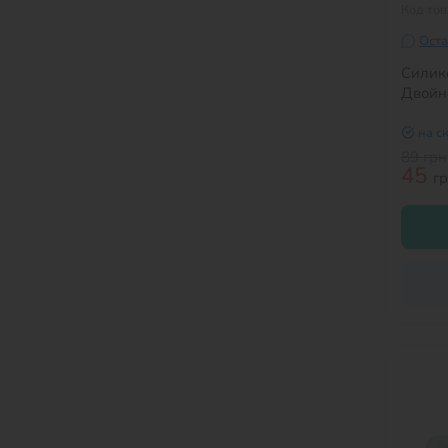
Код то
Оста
Силик
Двойн
на с
89
грн
45
г