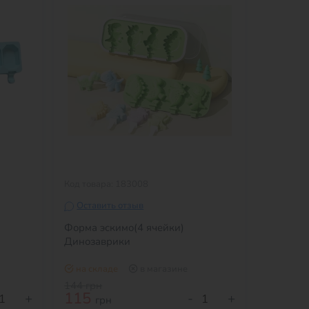
Код товара: 183008
Оставить отзыв
Форма эскимо(4 ячейки)
Динозаврики
на складе
в магазине
144
грн
115
+
-
+
грн