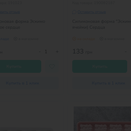
вара: 191023
Код товара: 190082187
вить отзыв
Оставить отзыв
оновая форма Эскимо
Силиконовая форма "Эскимо
ое сердце
ячейки) Сердца
кладе
в магазине
на складе
в магазине
133
-
+
-
рн
грн
Купить
Купить
Купить в 1 клик
Купить в 1 клик