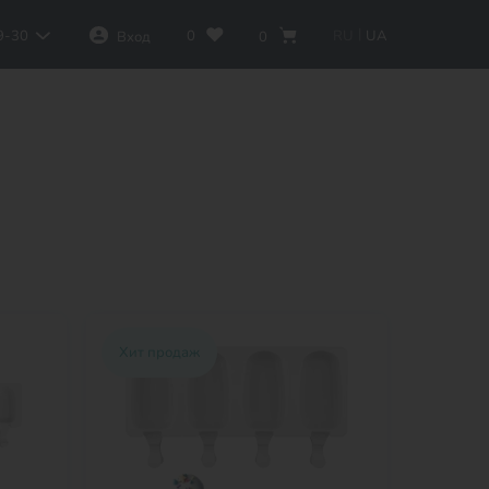
|
0
RU
UA
9-30
Вход
0
Хит продаж