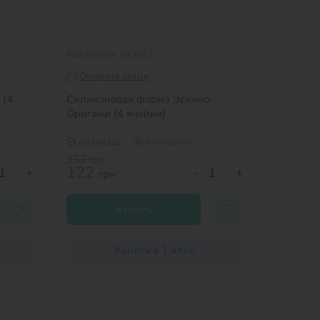
Код товара: 243657
Оставить отзыв
 (4
Силиконовая форма Эскимо
Оригами (4 ячейки)
на складе
в магазине
153
грн
122
+
-
+
грн
Купить
Купить в 1 клик