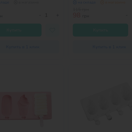
кладе
в магазине
на складе
в магазине
115
грн
98
-
+
-
рн
грн
Купить
Купить
Купить в 1 клик
Купить в 1 клик