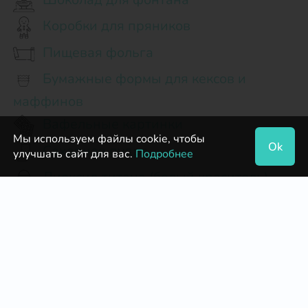
Коробки для пряников
Пищевая фольга
Бумажные формы для кексов и
маффинов
Вафельные картинки
Мы используем файлы cookie, чтобы
Ok
Сахарная пудра
улучшать сайт для вас.
Подробнее
Диоксид титана (белый краситель)
Тертое какао
Коробки для конфет и шоколада
Подставки для тортов
Топпинги