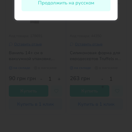
Продолжить на русском
Код товара: 178691
Код товара: 44350
Оставить отзыв
Оставить отзыв
Ваниль 14+ см в
Силиконовая форма для
вакуумной упаковке,
евродесертов Truffels на
стручок 1 шт
8 шт
на складе
в магазине
на складе
в магазине
90 грн
грн
263 грн
-
+
-
грн
+
Купить
Купить
Купить в 1 клик
Купить в 1 клик