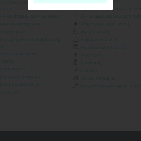
Пищевая фольга
зовые
Бумажные формы для экл
жные формы для выпечки
Бумажные формы для пир
нки кондитерские
Подставки для тортов
товое пюре
Масло какао
Наборы насадок
ов
Коробки для тортов
льные картинки
Глицерин
пасты
Шоколад
рная пудра
Пектин
ральный шоколад
Какао-порошок
бки для пряников
Кондитерский мешок с на
е молоко