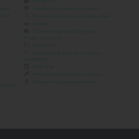
Декор гель
еров
Коробки для десертов разные
огов
Мешок кондитерский одноразовый
Цукаты
Сублимированные фрукты и
ягоды, сухоцветы
Пергамент
Бумажные формы для кексов и
маффинов
Агар-агар
Кондитерские мешки и насадки
Гелевые пищевые красители
садками