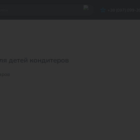
+38 (097) 099-3
ля детей кондитеров
аров