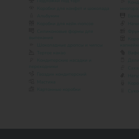
Подложки под торт
Кондитерские мешки
Коробки для конфет и шоколада
многора
Альбумин
Бума
Коробки для кейк-попсов
Начи
Силиконовые формы для
Фрук
выпекания
Коробки для кексов, маффинов,
Шоколадные дропсы и чипсы
капкейк
Тертое какао
Вафе
Кондитерские насадки и
Дели
переходники
Саха
Гвоздик кондитерский
Нату
Мастика
Коро
Картонные коробки
Сухо