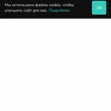
Кондитерские насадки Ateco
Мы используем файлы cookie, чтобы
Ok
улучшать сайт для вас.
Подробнее
Декор гель
Бордюрная лента для торта,
ацетатная пленка для тортов
Топпинги
Коробки для десертов разные
Делипасты
Альбумин
Бумажные формы для кексов и
маффинов
Сахарная пудра
Изомальт