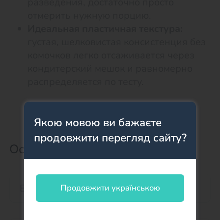
разведения, достаточно просто
отмерить нужную порцию.
Идеальная пластичная текстура:
густая, шелковистая консистенция без
комочков легко отсаживается через
кондитерский мешок и равномерно
распределяется по тесту.
Якою мовою ви бажаєте
продовжити перегляд сайту?
Оставить отзыв о товаре
Продовжити українською