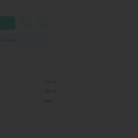
 1 клик
21 см
30 см
А4