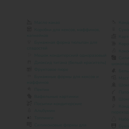
Масло какао
Конд
Коробки для кексов, маффинов,
Сухо
капкейков
Карт
Бумажная форма тюльпан для
Коро
сладостей
Коко
Мешок кондитерский одноразовый
Силиконовые формы для
Диоксид титана (белый краситель)
шоколад
Фруктовое пюре
Бель
Бумажные формы для кексов и
Маст
маффинов
Шоко
Пектин
Пато
Вафельные картинки
Шок
Посыпки кондитерские
Кондитерские насадки и
Альбумин
переход
Топпинги
Набо
Силиконовые формы для
Бума