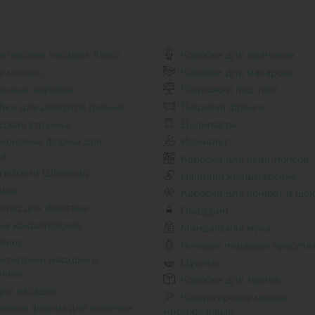
итерские насадки Ateco
Коробки для пряников
е молоко
Коробки для макаронс
онные коробки
Подложки под торт
бки для десертов разные
Пищевая фольга
совая стружка
Делипасты
Изомальт
а
Коробки для кейк-попсов
гийский Шоколад
Начинки кондитерские
ика
Коробки для конфет и шо
лад для фонтана
Глицерин
ка кондитерская
Миндальная мука
олад
Гелевые пищевые красите
Цукаты
ники
Коробки для тортов
ры насадок
Кондитерские мешки
жные формы для выпечки
многоразовые