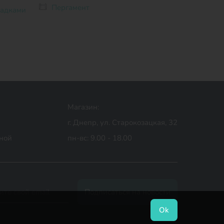
Пергамент
садками
Магазин:
г. Днепр, ул. Старокозацкая, 32
дной
пн-вс: 9.00 - 18.00
Ok