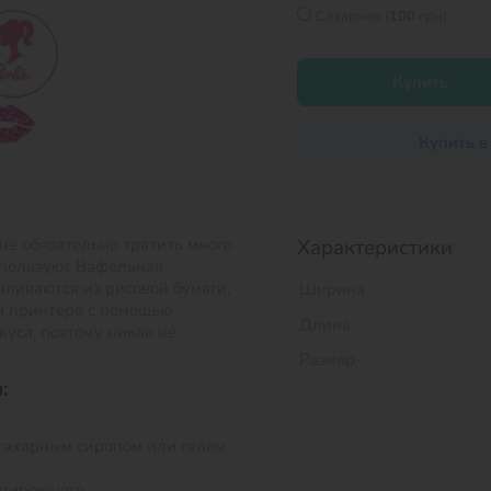
Сахарная (
100
грн)
Купить
Купить в
не обязательно тратить много
Характеристики
спользуют Вафельная
вливаются из рисовой бумаги,
Ширина
м принтере с помощью
Длина
куса, поэтому никак не
Размер
:
сахарным сиропом или гелем
 пирожного.