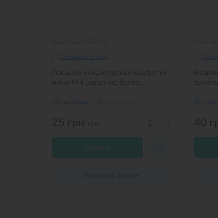
Код товара: 36125
Код тов
Оставить отзыв
Оста
Посыпка кондитерская конфетти
Вафель
мини №4 (красное, белое,
тракто
сиреневое) 50 грамм
на складе
в магазине
на с
25 грн
40 г
+
-
+
грн
Купить
Купить в 1 клик