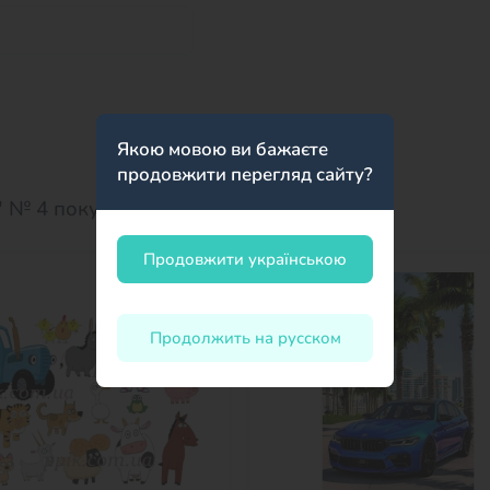
Якою мовою ви бажаєте
продовжити перегляд сайту?
" № 4 покупают:
Продовжити українською
Продолжить на русском