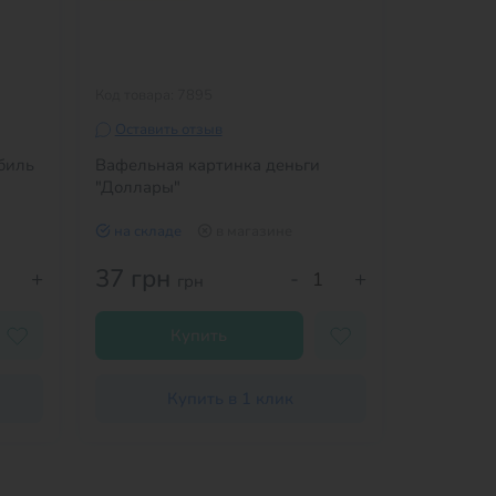
Код товара: 7895
Код товара
Оставить отзыв
Оставит
биль
Вафельная картинка деньги
Вафельна
"Доллары"
на складе
в магазине
на скла
37 грн
40 гр
+
-
+
грн
Купить
Купить в 1 клик