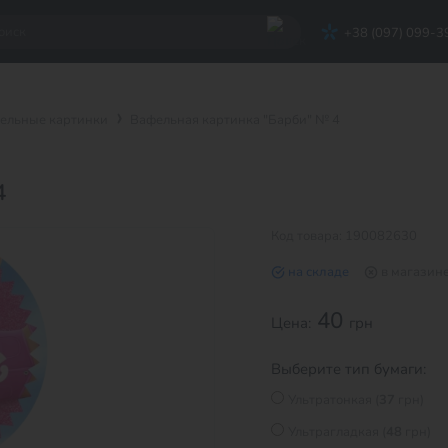
+38 (097) 099-3
ельные картинки
Вафельная картинка "Барби" № 4
4
Код товара: 190082630
на складе
в магазин
40
Цена:
грн
Выберите тип бумаги:
Ультратонкая (
37
грн)
Ультрагладкая (
48
грн)