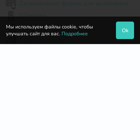
Силиконовые формы для выпекания
Шоколад
Мастика
Мы используем файлы cookie, чтобы
Ok
улучшать сайт для вас.
Подробнее
Какао-порошок
Бельгийский Шоколад
Кондитерские насадки Ateco
Кондитерские насадки и переходники
Бумажные формы для кексов и
маффинов
Натуральный шоколад
Коробки для пряников
Коробки для тортов