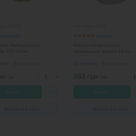
ара: 128742
Код товара: 3022
вить отзыв
отзывов:
гель Нейтральный
Кольцо кондитерское
dia 200 грамм
раздвижное: высота 15 см
(Украина) диаметр кольца: 
см
кладе
в магазине
на складе
в магазине
рн
363 грн
-
+
-
грн
грн
Купить
Купить
Купить в 1 клик
Купить в 1 клик