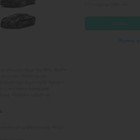
Сахарная (
100
грн)
Купить
Купить в
не обязательно тратить много
спользуют Вафельная
вливаются из рисовой бумаги,
м принтере с помощью
куса, поэтому никак не
:
сахарным сиропом или гелем
 пирожного.