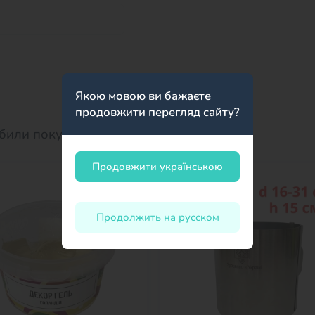
Якою мовою ви бажаєте
продовжити перегляд сайту?
били покупают:
Продовжити українською
Продолжить на русском