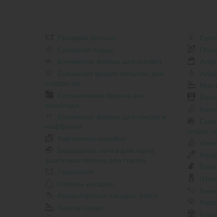
Пищевая фольга
Сухо
Сахарная пудра
Посы
Бумажные формы для конфет
Агар
Бумажная форма тюльпан для
Аль
сладостей
Масл
Силиконовые формы для
Бума
шоколада
Коко
Бумажные формы для кексов и
Сублимированные фрукты и
маффинов
ягоды, 
Картонные коробки
Изом
Бордюрная лента для торта,
Конд
ацетатная пленка для тортов
Бель
Пергамент
Шок
Наборы насадок
Бума
Кондитерские насадки Ateco
Коро
Тертое какао
Коробки для кексов, маффинов,