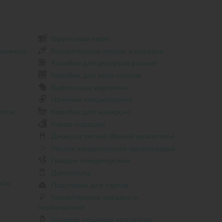
Фруктовое пюре
движное
Кондитерские мешки и насадки
Коробки для десертов разные
Коробки для кейк-попсов
Вафельные картинки
Начинки кондитерские
огов
Коробки для макаронс
Какао-порошок
Диоксид титана (белый краситель)
Мешок кондитерский одноразовый
Гвоздик кондитерский
Делипасты
псы
Подставки для тортов
Кондитерские насадки и
переходники
Гелевые пищевые красители