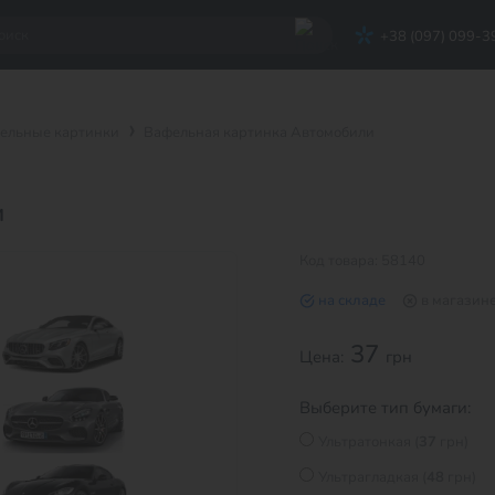
+38 (097) 099-3
ельные картинки
Вафельная картинка Автомобили
и
Код товара: 58140
на складе
в магазин
37
Цена:
грн
Выберите тип бумаги:
Ультратонкая (
37
грн)
Ультрагладкая (
48
грн)