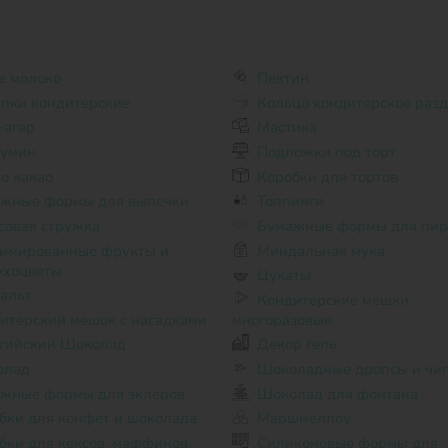
е молоко
Пектин
пки кондитерские
Кольцо кондитерское раз
-агар
Мастика
бумин
Подложки под торт
о какао
Коробки для тортов
жные формы для выпечки
Топпинги
совая стружка
Бумажные формы для пир
Миндальная мука
сухоцветы
Цукаты
альт
Кондитерские мешки
итерский мешок с насадками
многоразовые
гийский Шоколад
Декор гель
олад
Шоколадные дропсы и чи
жные формы для эклеров
Шоколад для фонтана
бки для конфет и шоколада
Маршмеллоу
Силиконовые формы для