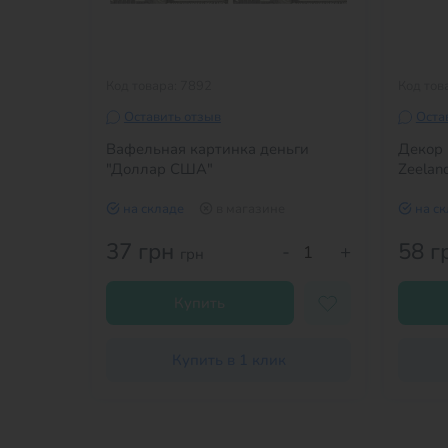
Код товара: 7892
Код тов
Оставить отзыв
Оста
Вафельная картинка деньги
Декор 
"Доллар США"
Zeelan
на складе
в магазине
на с
37 грн
58 г
+
-
+
грн
Купить
Купить в 1 клик