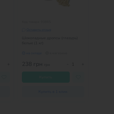
Код товара: 93865
Код товара
Оставить отзыв
Оставит
Шоколадные дропсы (глазурь)
Круглая 
белые (1 кг)
Черная (1
16-31
на складе
в магазине
на скла
238 грн
37 гр
+
-
+
грн
Купить
Купить в 1 клик