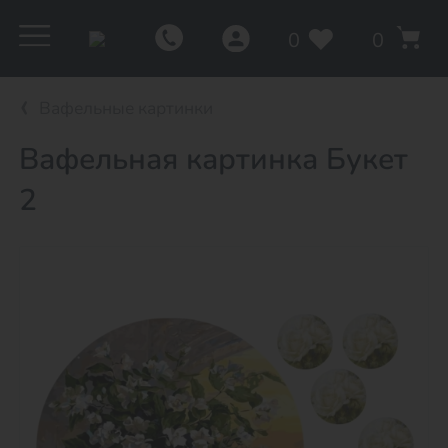
0
0
Вафельные картинки
Вафельная картинка Букет
2