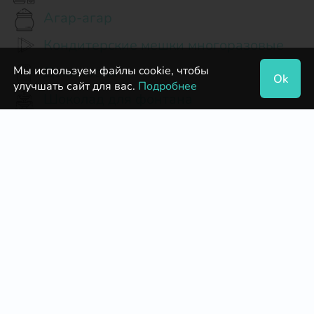
Агар-агар
Кондитерские мешки многоразовые
Делипасты
Мы используем файлы cookie, чтобы
Ok
улучшать сайт для вас.
Подробнее
Шоколад для фонтана
Бумажные формы для кексов и
маффинов
Масло какао
Пектин
Шоколадные дропсы и чипсы
Альбумин
Бумажная форма тюльпан для
сладостей