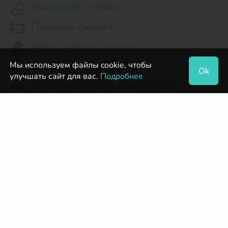
Кокосовая стружка
Пищевая фольга
Натуральный шоколад
Подложки под торт
Мы используем файлы cookie, чтобы
Ok
улучшать сайт для вас.
Подробнее
Бумажные формы для конфет
Делипасты
Сублимированные фрукты и ягоды,
сухоцветы
Мешок кондитерский одноразовый
Коробки для десертов разные
Шоколадные дропсы и чипсы
Подставки для тортов