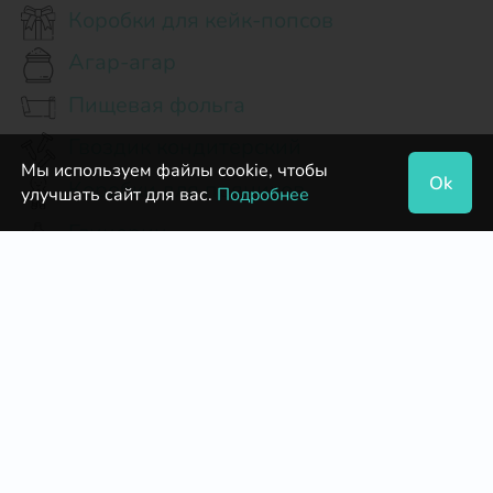
Коробки для кейк-попсов
Агар-агар
Пищевая фольга
Гвоздик кондитерский
Мы используем файлы cookie, чтобы
Ok
Коробки для пряников
улучшать сайт для вас.
Подробнее
Глицерин
Патока кондитерская
Пектин
Кондитерский мешок с насадками
Посыпки кондитерские
Маршмеллоу
Начинки кондитерские