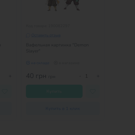
Код товара: 190082297
Код товара
Оставить отзыв
Оставит
я
Вафельная картинка "Demon
Вафельна
Slayer"
Св.Вален
на складе
в магазине
на скла
40 грн
34 гр
+
-
+
грн
Купить
Купить в 1 клик