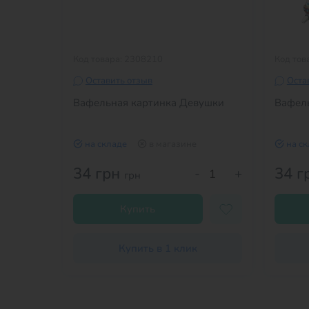
Код товара: 2308210
Код тов
Оставить отзыв
Оста
Вафельная картинка Девушки
Вафель
на складе
в магазине
на с
34 грн
34 г
+
-
+
грн
Купить
Купить в 1 клик