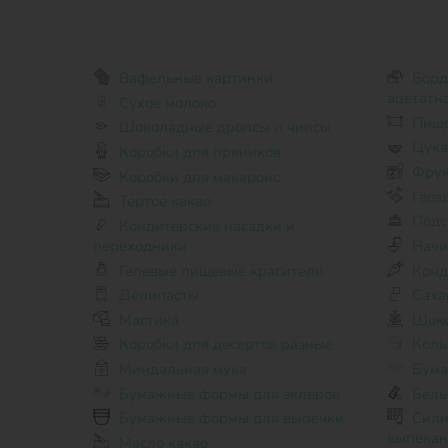
Вафельные картинки
Бордюрная лента для торта,
ацетатн
Сухое молоко
Пище
Шоколадные дропсы и чипсы
Цук
Коробки для пряников
Фрук
Коробки для макаронс
Гвоз
Тертое какао
Подс
Кондитерские насадки и
переходники
Начи
Гелевые пищевые красители
Конд
Делипасты
Саха
Мастика
Шоко
Коробки для десертов разные
Коль
Миндальная мука
Бума
Бумажные формы для эклеров
Бель
Бумажные формы для выпечки
Силиконовые формы для
выпекан
Масло какао