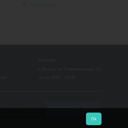
Маршмеллоу
Магазин:
г. Днепр, ул. Старокозацкая, 32
дной
пн-вс: 9.00 - 18.00
Ok