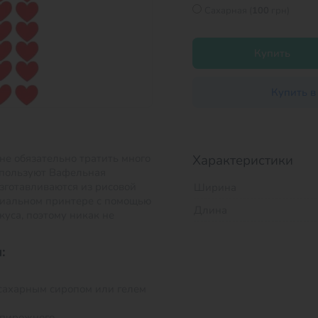
Сахарная (
100
грн)
Купить
Купить в
не обязательно тратить много
Характеристики
спользуют Вафельная
зготавливаются из рисовой
Ширина
ециальном принтере с помощью
Длина
куса, поэтому никак не
:
сахарным сиропом или гелем
 пирожного.