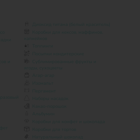
Диоксид титана (белый краситель)
co
Коробки для кексов, маффинов,
капкейков
садки
Топпинги
Посыпки кондитерские
Сублимированные фрукты и
ягоды, сухоцветы
Агар-агар
Изомальт
Пергамент
оразовый
Наборы насадок
Какао-порошок
Альбумин
Коробки для конфет и шоколада
фет
Коробки для тортов
Натуральный шоколад