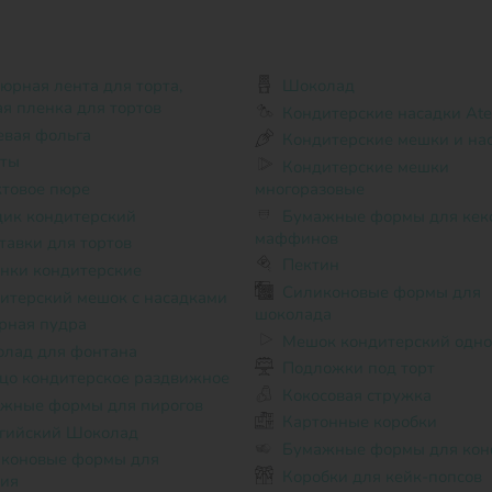
Шоколад
ая пленка для тортов
Кондитерские насадки Ate
вая фольга
Кондитерские мешки и на
аты
Кондитерские мешки
товое пюре
многоразовые
дик кондитерский
Бумажные формы для кексов и
маффинов
тавки для тортов
Пектин
нки кондитерские
Силиконовые формы для
итерский мешок с насадками
шоколада
рная пудра
Мешок кондитерский одн
лад для фонтана
Подложки под торт
цо кондитерское раздвижное
Кокосовая стружка
жные формы для пирогов
Картонные коробки
гийский Шоколад
Бумажные формы для кон
Коробки для кейк-попсов
ия