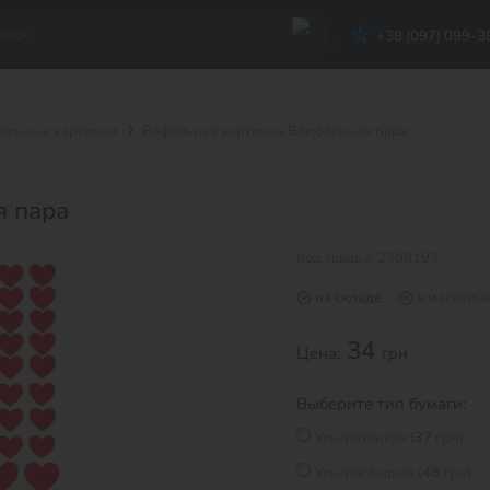
+38 (097) 099-3
ельные картинки
Вафельная картинка Влюблённая пара
я пара
Код товара: 2308193
на складе
в магазин
34
Цена:
грн
Выберите тип бумаги:
Ультратонкая (
37
грн)
Ультрагладкая (
48
грн)