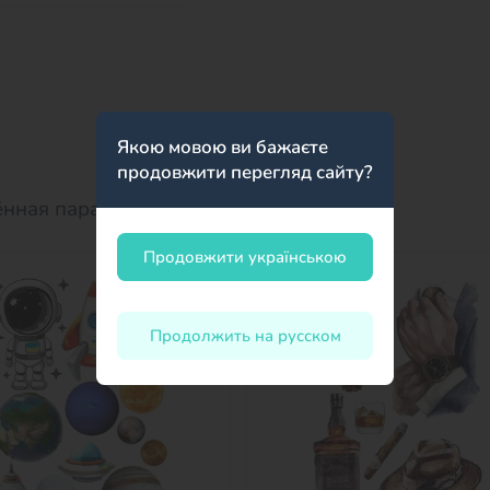
Якою мовою ви бажаєте
продовжити перегляд сайту?
нная пара покупают:
Продовжити українською
Продолжить на русском