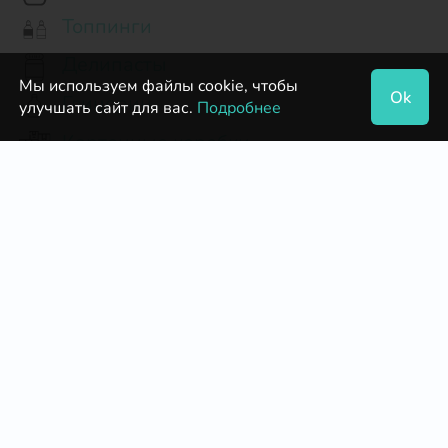
Топпинги
Делипасты
Мы используем файлы cookie, чтобы
Ok
Глицерин
улучшать сайт для вас.
Подробнее
Картонные коробки
Кольцо кондитерское раздвижное
Агар-агар
Бумажные формы для пирогов
Миндальная мука
Бельгийский Шоколад
Кондитерские насадки и переходники
Тертое какао