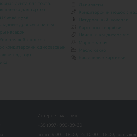
Делипасты
ая пленка для тортов
Кондитерский мешок с на
альная мука
Натуральный шоколад
ладные дропсы и чипсы
Картонные коробки
ры насадок
Начинки кондитерские
бки для кейк-попсов
Маршмеллоу
к кондитерский одноразовый
Масло какао
ожки под торт
Вафельные картинки
ика
Интернет-магазин:
0
+38 (097) 099-39-30
ua
пн-пт: 9.00 - 18.00,
сб: 10.00 - 15.00,
вс: выхо