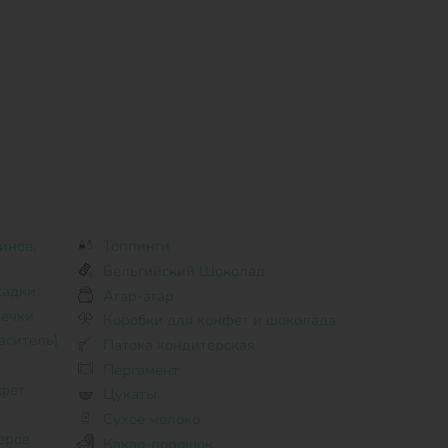
Топпинги
Бельгийский Шоколад
садки
Агар-агар
ечки
Коробки для конфет и шоколада
аситель)
Патока кондитерская
Пергамент
фет
Цукаты
Сухое молоко
еров
Какао-порошок