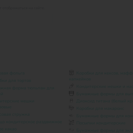
 отображаться на сайте.
вая фольга
Коробки для кексов, маффинов,
капкейков
бки для тортов
Кондитерские мешки и на
ей
Бумажные формы для вып
Диоксид титана (белый кр
зовые
Коробки для макаронс
совая стружка
Бумажные формы для кон
цо кондитерское раздвижное
Посыпки кондитерские
ое какао
Бумажные формы для экл