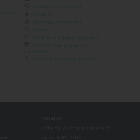
Гвоздик кондитерский
садками
Глицерин
Шоколад для фонтана
Пектин
Коробки для десертов разные
Силиконовые формы для
выпекания
Кондитерские насадки Ateco
Магазин:
г. Днепр, ул. Старокозацкая, 32
дной
пн-вс: 9.00 - 18.00