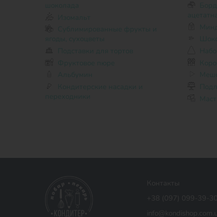
шоколада
Бордюрная лента для торта,
ацетатн
Изомальт
Минд
Сублимированные фрукты и
ягоды, сухоцветы
Шоко
Подставки для тортов
Набо
Фруктовое пюре
Коро
Альбумин
Мешо
Кондитерские насадки и
Подл
переходники
Маст
Контакты
+38 (097) 099-39-3
info@kondishop.com.