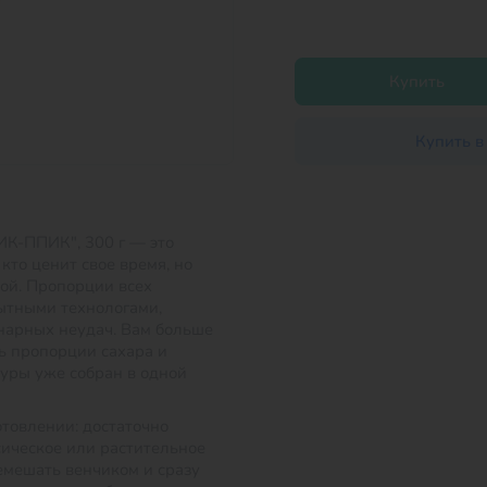
Купить
Купить в
ИК-ППИК", 300 г — это
кто ценит свое время, но
ой. Пропорции всех
ытными технологами,
нарных неудач. Вам больше
ть пропорции сахара и
уры уже собран в одной
отовлении: достаточно
ссическое или растительное
емешать венчиком и сразу