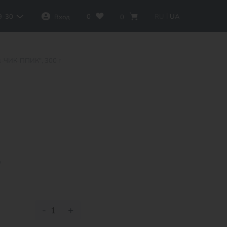
|
0
RU
UA
9-30
Вход
0
к-ЧИК-ППИК", 300 г
е
-
+