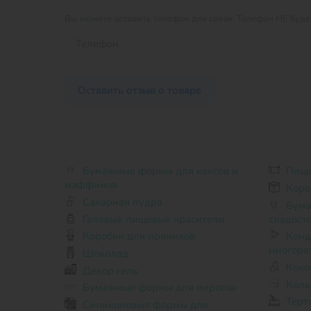
Вы можете оставить телефон для связи.
Телефон НЕ будет
Оставить отзыв о товаре
Бумажные формы для кексов и
Пище
маффинов
Коро
Сахарная пудра
Бумажная форма тюльпан для
Гелевые пищевые красители
сладост
Коробки для пряников
Кондитерские мешки
многора
Шоколад
Коко
Декор гель
Коль
Бумажные формы для пирогов
Терт
Силиконовые формы для