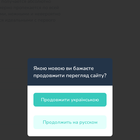
о получается абсолютно
мерно пропекается по всей
ыми, нежными и невероятно
ся идеальными с первого
Якою мовою ви бажаєте
продовжити перегляд сайту?
Продовжити українською
Продолжить на русском