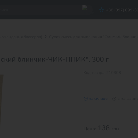
+38 (097) 099-3
екомендация блогеров)
Сухая смесь для выпекания "Финский блинчи
нский блинчик-ЧИК-ППИК", 300 г
Код товара: 210308
на складе
в магазин
138
Цена:
грн