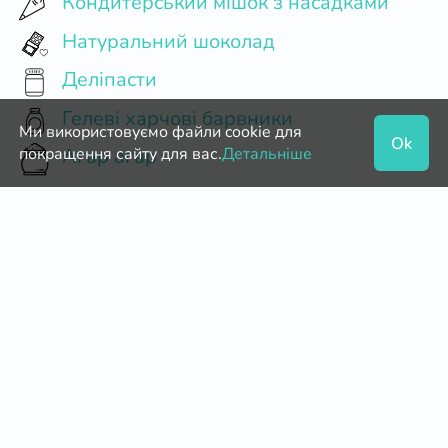
Кондитерський мішок з насадками
Натуральний шоколад
Деліпасти
Гелеві харчові барвники
Ми використовуємо файли cookie для
Ok
покращення сайту для вас.
Детальніше
Агар агар
Підставки для тортів
Какао порошок
Маршмеллоу
Картонні коробки
Мішок кондитерський одноразовий
Пергамент (укр)
Харчова фольга