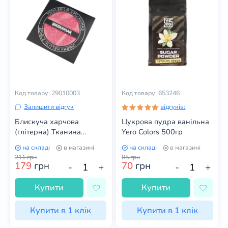
Код товару: 29010003
Код товару: 653246
Залишити відгук
відгуків:
Блискуча харчова
Цукрова пудра ванільна
(глітерна) Тканина
Yero Colors 500гр
рожева 15х15 см (під
на складі
в магазині
на складі
в магазині
замовлення)
211
грн
85
грн
179
грн
70
грн
-
+
-
+
Купити
Купити
Купити в 1 клік
Купити в 1 клік