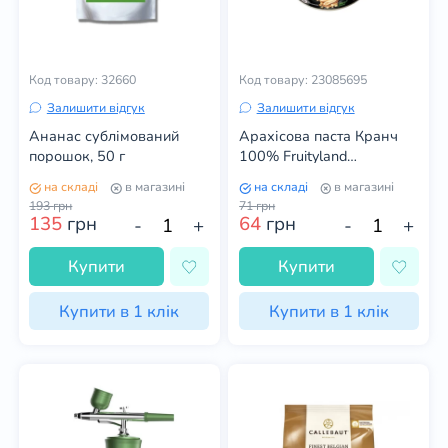
Код товару: 32660
Код товару: 23085695
Залишити відгук
Залишити відгук
Ананас сублімований
Арахісова паста Кранч
порошок, 50 г
100% Fruityland
натуральна без добавок
на складі
в магазині
на складі
в магазині
хрустка, 100 г
193
грн
71
грн
135
грн
64
грн
-
+
-
+
Купити
Купити
Купити в 1 клік
Купити в 1 клік