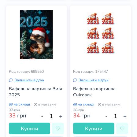
Код товару: 699550
Код товару: 175447
Залишити відгук
Залишити відгук
Вафельна картинка Змія
Вафельна картинка
2025
Сніговик
на складі
в магазині
на складі
в магазині
37
грн
38
грн
33
грн
34
грн
-
+
-
+
Купити
Купити