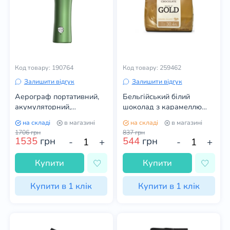
Код товару: 190764
Код товару: 259462
Залишити відгук
Залишити відгук
Аерограф портативний,
Бельгійський білий
акумуляторний,
шоколад з карамеллю
компресорний
Callebaut Gold 400 грам
на складі
в магазині
на складі
в магазині
(ЗЕЛЕНИЙ)
1706
грн
837
грн
1535
грн
544
грн
-
+
-
+
Купити
Купити
Купити в 1 клік
Купити в 1 клік