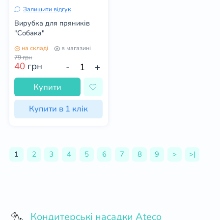
Залишити відгук
Вирубка для пряників
"Собака"
на складі
в магазині
79
грн
40
грн
-
+
Купити
Купити в 1 клік
1
2
3
4
5
6
7
8
9
>
>|
Кондитерські насадки Ateco