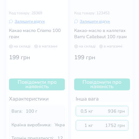
Код товару: 28369
Код товару: 123453
Залишити відгук
Залишити відгук
Какао масло Criamo 100
Какао-масло в каллетах
грам
Barry Callebaut 100 грам
на складі
в магазині
на складі
в магазині
199
грн
199
грн
Повідомити про
Повідомити про
наявність
наявність
Характеристики
Інша вага
Вага:
100 г
0,5 кг
936 грн
Країна виробника:
Україна
1 кг
1752 грн
Термін придатності:
12 мес