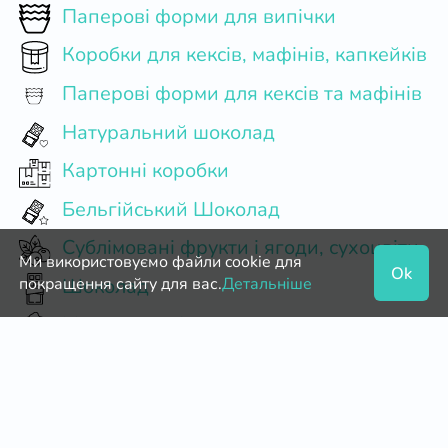
Паперові форми для випічки
Коробки для кексів, мафінів, капкейків
Паперові форми для кексів та мафінів
Натуральний шоколад
Картонні коробки
Бельгійський Шоколад
Сублімовані фрукти і ягоди, сухоцвіти
Ми використовуємо файли cookie для
Ok
Шоколад
покращення сайту для вас.
Детальніше
Мигдальне борошно
Кондитерський мішок з насадками
Паперові форми для цукерок
Пектин