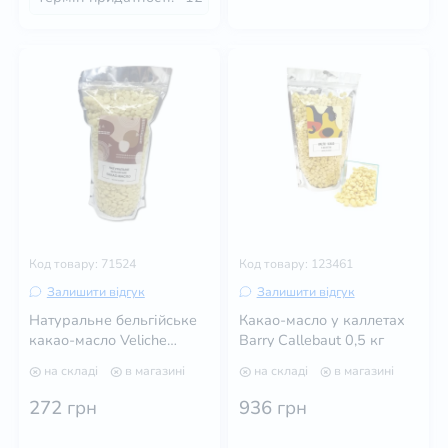
Код товару: 71524
Код товару: 123461
Залишити відгук
Залишити відгук
Натуральне бельгійське
Какао-масло у каллетах
какао-масло Veliche
Barry Callebaut 0,5 кг
Gourmet 100 грам
на складі
в магазині
на складі
в магазині
272
грн
936
грн