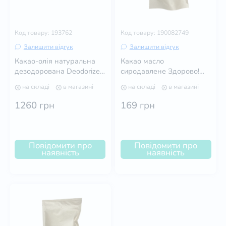
Код товару: 193762
Код товару: 190082749
Залишити відгук
Залишити відгук
Какао-олія натуральна
Какао масло
дезодорована Deodorized
сиродавлене Здорово!
Cocoa Butter, 1 кг
250 г
на складі
в магазині
на складі
в магазині
1260
грн
169
грн
Повідомити про
Повідомити про
наявність
наявність