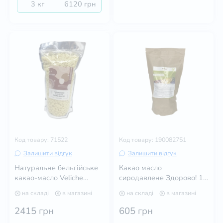
3 кг
6120 грн
Код товару: 71522
Код товару: 190082751
Залишити відгук
Залишити відгук
Натуральне бельгійське
Какао масло
какао-масло Veliche
сиродавлене Здорово! 1
Gourmet 1 кг
кг
на складі
в магазині
на складі
в магазині
2415
грн
605
грн