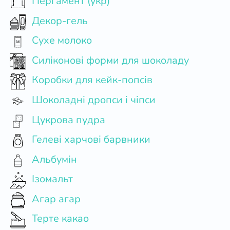
Пергамент (укр)
Декор-гель
Сухе молоко
Силіконові форми для шоколаду
Коробки для кейк-попсів
Шоколадні дропси і чіпси
Цукрова пудра
Гелеві харчові барвники
Альбумін
Ізомальт
Агар агар
Терте какао