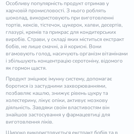
Особливу популярність продукт отримав у
харчовій промисловості. З нього роблять
шоколад, використовують при виготовленні
тортів, кексів, тістечок, цукерок, халви, десертів,
глазурі, кремів та прикрас для кондитерських
виробів. Страви, у складі яких міститься екстракт
бобів, не лише смачні, а й корисні. Вони
вгамовують голод, насичують організм вітамінами
і збільшують концентрацію серотоніну, відомого
як гормон щастя.
Продукт зміцнює імунну систему, допомагає
боротися із застудними захворюваннями,
позбавляє кашлю, знижує рівень цукру та
холестерину, лікує опіки, активує мозкову
діяльність. Завдяки своїм властивостям він
знайшов застосування у фармацевтиці для
виготовлення ліків.
Широко використовується екстракт бобів та в