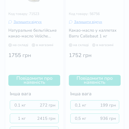
Код товару: 71523
Код товару: 56756
Залишити відгук
Залишити відгук
Натуральне бельгійське
Какао-масло у каллетах
какао-масло Veliche
Barry Callebaut 1 кг
Gourmet 0,5 кг
на складі
в магазині
на складі
в магазині
1755
грн
1752
грн
Повідомити про
Повідомити про
наявність
наявність
Інша вага
Інша вага
0.1 кг
272 грн
0,1 кг
199 грн
1 кг
2415 грн
0,5 кг
936 грн