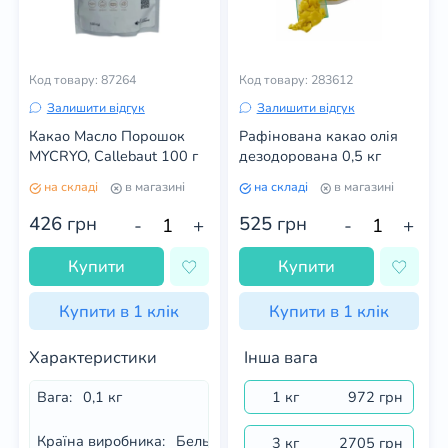
Код товару: 87264
Код товару: 283612
Залишити відгук
Залишити відгук
Какао Масло Порошок
Рафінована какао олія
MYCRYO, Callebaut 100 г
дезодорована 0,5 кг
на складі
в магазині
на складі
в магазині
426
грн
525
грн
-
+
-
+
Купити
Купити
Купити в 1 клік
Купити в 1 клік
Характеристики
Інша вага
Вага:
0,1 кг
1 кг
972 грн
Країна виробника:
Бельгія
3 кг
2705 грн