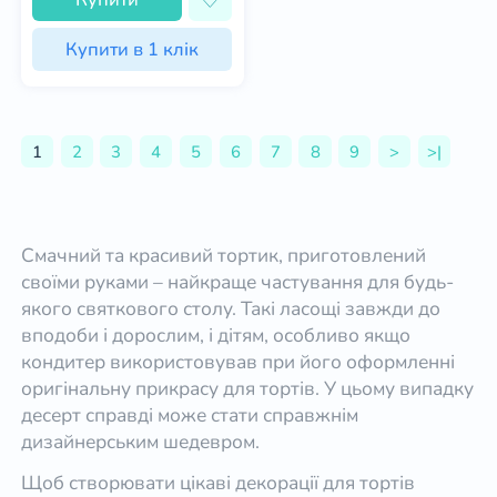
Купити в 1 клік
1
2
3
4
5
6
7
8
9
>
>|
Смачний та красивий тортик, приготовлений
своїми руками – найкраще частування для будь-
якого святкового столу. Такі ласощі завжди до
вподоби і дорослим, і дітям, особливо якщо
кондитер використовував при його оформленні
оригінальну прикрасу для тортів. У цьому випадку
десерт справді може стати справжнім
дизайнерським шедевром.
Щоб створювати цікаві декорації для тортів