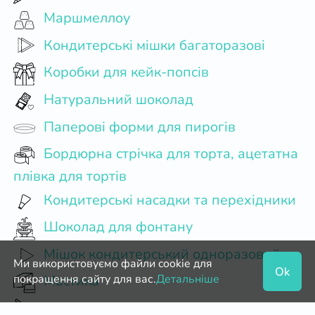
Маршмеллоу
Кондитерські мішки багаторазові
Коробки для кейк-попсів
Натуральний шоколад
Паперові форми для пирогів
Бордюрна стрічка для торта, ацетатна
плівка для тортів
Кондитерські насадки та перехідники
Шоколад для фонтану
Мішок кондитерський одноразовий
Ми використовуємо файли cookie для
Ok
покращення сайту для вас.
Детальніше
Мастика
Терте какао