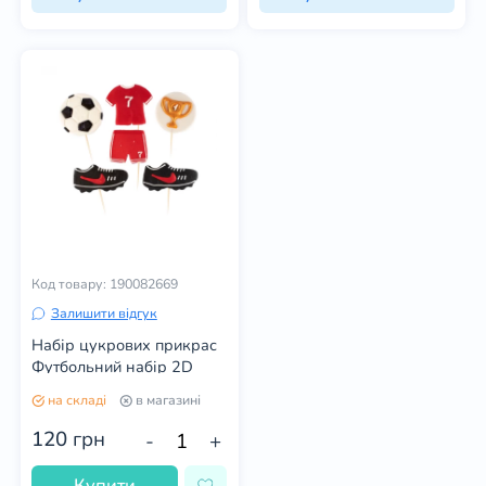
Код товару: 190082669
Залишити відгук
Набір цукрових прикрас
Футбольний набір 2D
на складі
в магазині
120
грн
-
+
Купити