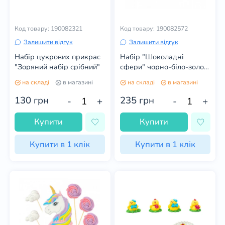
Код товару: 190082321
Код товару: 190082572
Залишити відгук
Залишити відгук
Набір цукрових прикрас
Набір "Шоколадні
"Зоряний набір срібний"
сфери" чорно-біло-золоті
Сладо
на складі
в магазині
на складі
в магазині
130
грн
235
грн
-
+
-
+
Купити
Купити
Купити в 1 клік
Купити в 1 клік