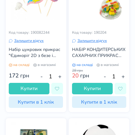
Код товару: 190082244
Код товару: 190204
Залишити відгук
Залишити відгук
Набір цукрових прикрас
НАБІР КОНДИТЕРСЬКИХ
"Єдиноріг 2D з безе і
САХАРНИХ ПРИКРАС
хмарами"
"Маленькі курчата
на складі
в магазині
на складі
в магазині
ЖОВТІ"" 4ШТ
28
грн
172
грн
20
грн
-
+
-
+
Купити
Купити
Купити в 1 клік
Купити в 1 клік