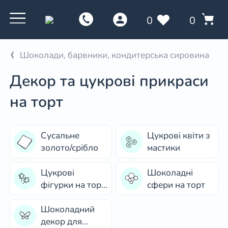
0
0
Шоколади, барвники, кондитерська сировина
Декор та цукрові прикраси
на торт
Сусальне
Цукрові квіти з
золото/срібло
мастики
Цукрові
Шоколадні
фігурки на торт
сфери на торт
із мастики
Шоколадний
декор для