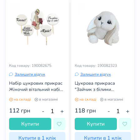
Код товару: 190082675
Код товару: 190082323
Залишити відгук
Залишити відгук
Набір цукрових прикрас
Цукрова прикраса
Жіночий вітальний набір
"Зайчик з білими
топ
лапками"
на складі
в магазині
на складі
в магазині
112
грн
118
грн
-
+
-
+
Купити
Купити
Купити в 1 клік
Купити в 1 клік