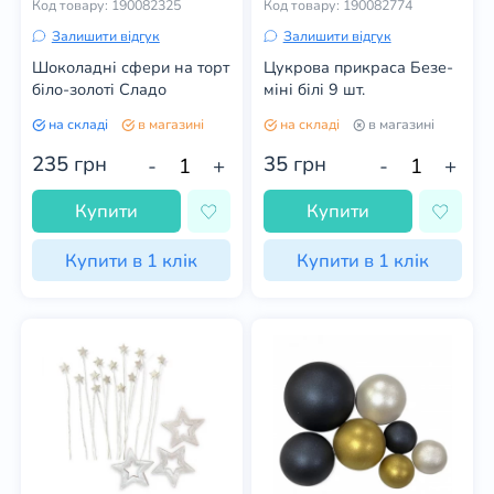
Код товару: 190082325
Код товару: 190082774
Залишити відгук
Залишити відгук
Шоколадні сфери на торт
Цукрова прикраса Безе-
біло-золоті Сладо
міні білі 9 шт.
на складі
в магазині
на складі
в магазині
235
грн
35
грн
-
+
-
+
Купити
Купити
Купити в 1 клік
Купити в 1 клік