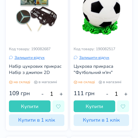
Код товару: 190082687
Код товару: 190082517
Залишити відгук
Залишити відгук
Набір цукрових прикрас
Цукрова прикраса
Набір з джипом 2D
"Футбольний м'яч"
на складі
в магазині
на складі
в магазині
109
грн
111
грн
-
+
-
+
Купити
Купити
Купити в 1 клік
Купити в 1 клік