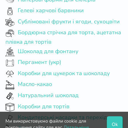
Гелеві харчові барвники
Сублімовані фрукти і ягоди, сухоцвіти
Бордюрна стрічка для торта, ацетатна
плівка для тортів
Шоколад для фонтану
Пергамент (укр)
Коробки для цукерок та шоколаду
Масло-какао
Натуральний шоколад
Коробки для тортів
Кондитерські насадки та перехідники
Ми використовуємо файли cookie для
Ok
покращення сайту для вас.
Детальніше