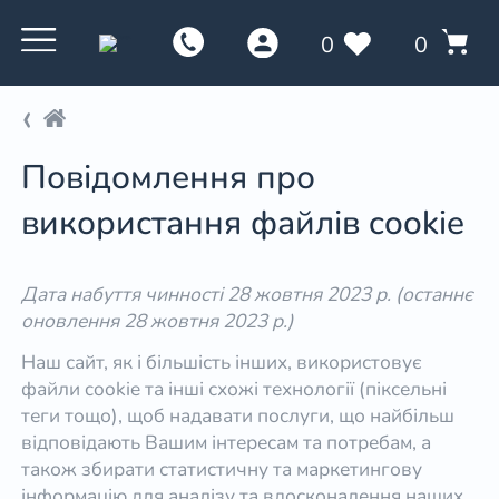
0
0
Повідомлення про
використання файлів cookie
Дата набуття чинності 28 жовтня 2023 р. (останнє
оновлення 28 жовтня 2023 р.)
Наш сайт, як і більшість інших, використовує
файли cookie та інші схожі технології (піксельні
теги тощо), щоб надавати послуги, що найбільш
відповідають Вашим інтересам та потребам, а
також збирати статистичну та маркетингову
інформацію для аналізу та вдосконалення наших