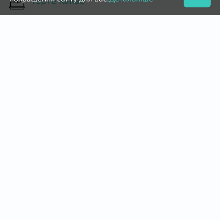
Терте какао
Сухе молоко
Силіконові форми для випікання
Агар агар
Цвях кондитерський
Фруктове пюре
Діоксид титану (білий барвник)
Кондитерські мішки і насадки
Патока кондитерська
Альбумін
Какао порошок