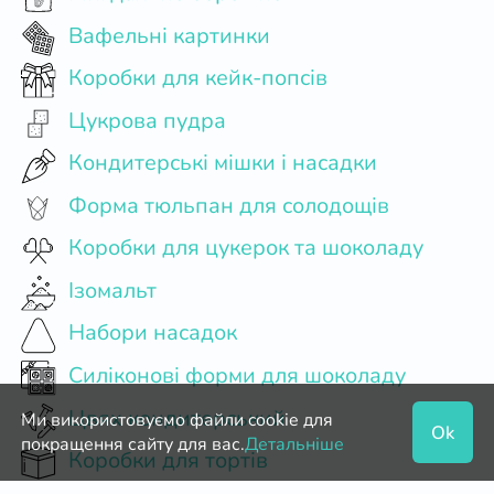
Вафельні картинки
Коробки для кейк-попсів
Цукрова пудра
Кондитерські мішки і насадки
Форма тюльпан для солодощів
Коробки для цукерок та шоколаду
Ізомальт
Набори насадок
Силіконові форми для шоколаду
Цвях кондитерський
Ми використовуємо файли cookie для
Ok
покращення сайту для вас.
Детальніше
Коробки для тортів