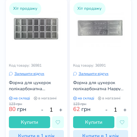
Хіт продажу
Хіт продажу
Код товару: 36981
Код товару: 36991
Залишити відгук
Залишити відгук
Форма для цукерок
Форма для цукерок
полікарбонатна
полікарбонатна Happy
Китайське доміно
Birthday
на складі
в магазині
на складі
в магазині
123
грн
123
грн
80
грн
62
грн
-
+
-
+
Купити
Купити
Купити в 1 клік
Купити в 1 клік