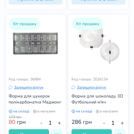
Хіт продажу
Хіт продажу
Код товару: 36984
Код товару: 2026134
Залишити відгук
Залишити відгук
Форма для цукерок
Форма для шоколаду 3D
полікарбонатна Маджонг
Футбольний м'яч
на складі
в магазині
на складі
в магазині
123
грн
80
грн
286
грн
-
+
-
+