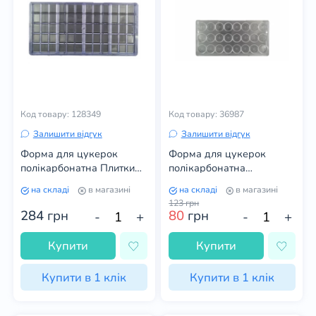
Код товару: 128349
Код товару: 36987
Залишити відгук
Залишити відгук
Форма для цукерок
Форма для цукерок
полікарбонатна Плитки
полікарбонатна
шоколаду
Медальйони
на складі
в магазині
на складі
в магазині
123
грн
284
грн
80
грн
-
+
-
+
Купити
Купити
Купити в 1 клік
Купити в 1 клік