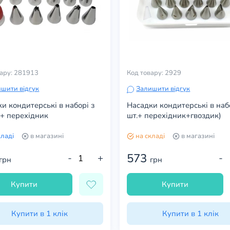
вару: 281913
Код товару: 2929
шити відгук
Залишити відгук
и кондитерські в наборі з
Насадки кондитерські в наб
 + перехідник
шт.+ перехідник+гвоздик)
кладі
в магазині
на складі
в магазині
573
-
+
-
грн
грн
Купити
Купити
Купити в 1 клік
Купити в 1 клік