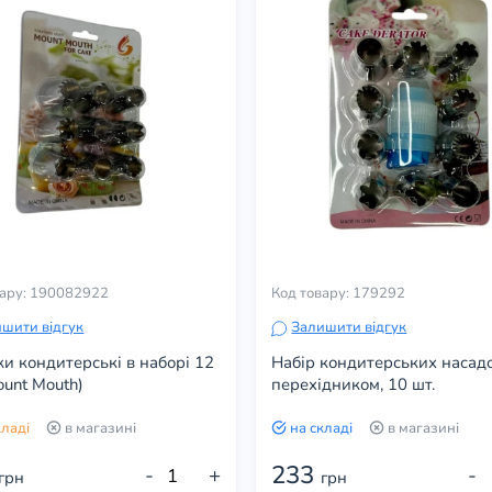
вару: 190082922
Код товару: 179292
шити відгук
Залишити відгук
и кондитерські в наборі 12
Набір кондитерських насадо
ount Mouth)
перехідником, 10 шт.
кладі
в магазині
на складі
в магазині
233
-
+
-
грн
грн