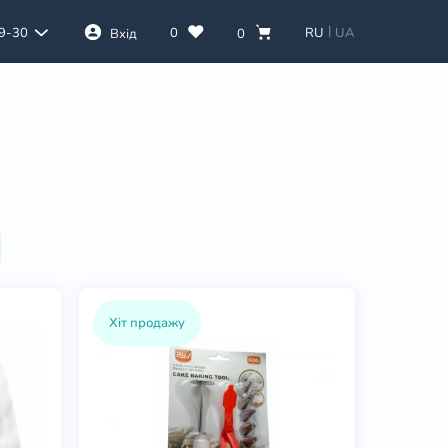
|
0
RU
UA
39-30
Вхід
0
Хіт продажу