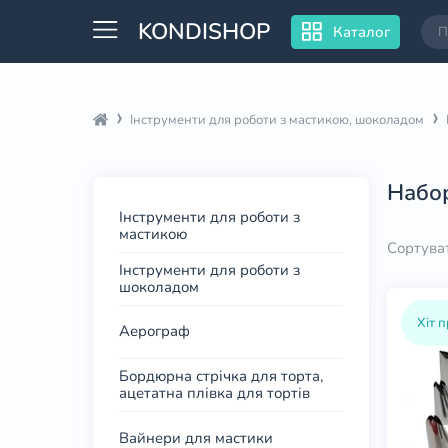
KONDISHOP
Каталог
Інструменти для роботи з мастикою, шоколадом
Набо
Інструменти для роботи з
мастикою
Сортува
Інструменти для роботи з
шоколадом
Хіт 
Аерограф
Бордюрна стрічка для торта,
ацетатна плівка для тортів
Вайнери для мастики