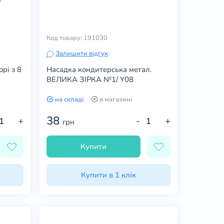
Код товару: 191030
Залишити відгук
рі з 8
Насадка кондитерська метал.
ВЕЛИКА ЗІРКА №1/ Y08
на складі
в магазині
38
+
-
+
грн
Купити
Купити в 1 клік