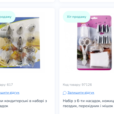
продажу
Хіт продажу
ару: 617
Код товару: 97126
шити відгук
Залишити відгук
и кондитерські в наборі з
Набір з 6-ти насадок, ножиц
садок
гвоздик, перехідник і мішок