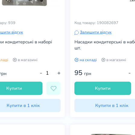
ару: 939
Код товару: 190082697
шити відгук
Залишити відгук
и кондитерські в наборі
Насадки кондитерські в набо
шт.
кладі
в магазині
на складі
в магазині
95
-
+
-
грн
грн
Купити
Купити
Купити в 1 клік
Купити в 1 клік