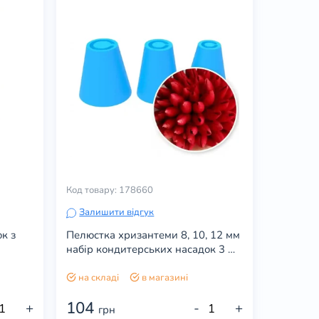
Код товару: 178660
Залишити відгук
к з
Пелюстка хризантеми 8, 10, 12 мм
набір кондитерських насадок 3 шт
(3D)
на складі
в магазині
104
+
-
+
грн