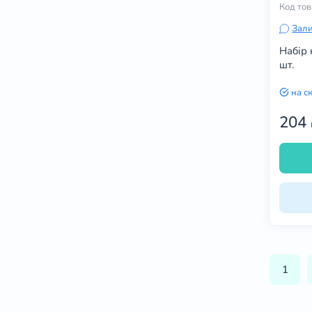
Код то
Зали
Набір 
шт.
на с
204
1