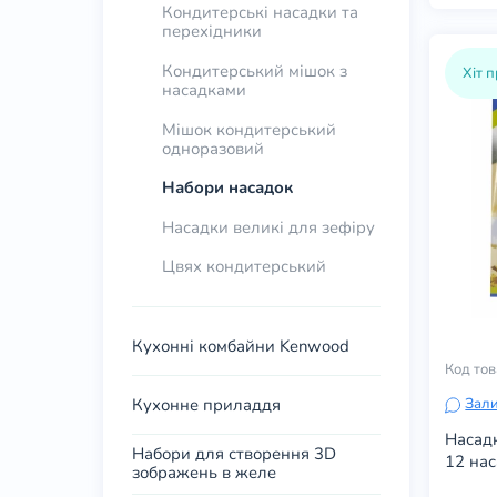
Кондитерські насадки та
перехідники
Кондитерський мішок з
Хіт 
насадками
Мішок кондитерський
одноразовий
Набори насадок
Насадки великі для зефіру
Цвях кондитерський
Кухонні комбайни Kenwood
Код тов
Кухонне приладдя
Зали
Насадк
Набори для створення 3D
12 на
зображень в желе