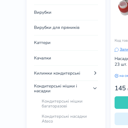
Вирубки
Вирубки для пряників
Код то
Каттери
Зали
Качалки
Насадк
23 шт.
Килимки кондитерські
на с
Кондитерські мішки і
145
насадки
Кондитерські мішки
багаторазові
Кондитерські насадки
Ateco