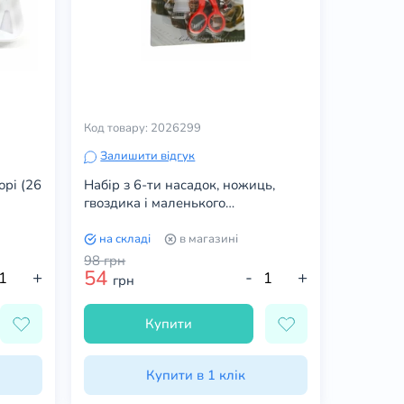
Код товару: 2026299
Залишити відгук
орі (26
Набір з 6-ти насадок, ножиць,
гвоздика і маленького
перехідника
на складі
в магазині
98
грн
54
+
-
+
грн
Купити
Купити в 1 клік