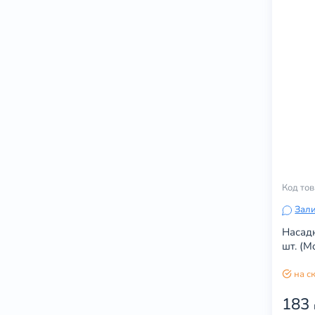
Код то
Зали
Насадк
шт. (M
на с
183