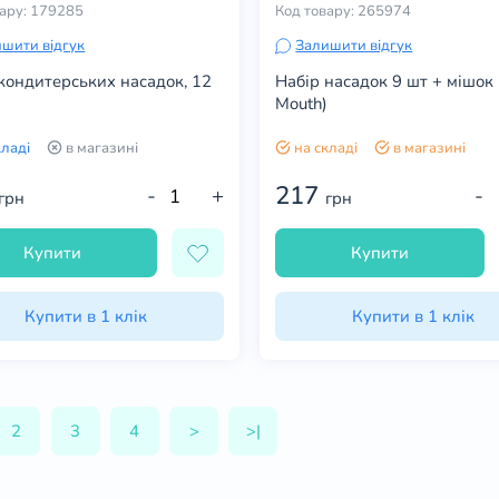
вару: 179285
Код товару: 265974
шити відгук
Залишити відгук
кондитерських насадок, 12
Набір насадок 9 шт + мішок
Mouth)
кладі
в магазині
на складі
в магазині
217
-
+
-
грн
грн
Купити
Купити
Купити в 1 клік
Купити в 1 клік
2
3
4
>
>|