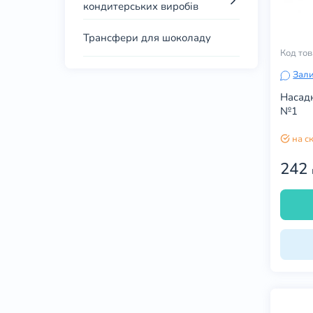
кондитерських виробів
Трансфери для шоколаду
Код тов
Зали
Насадк
№1
на с
242