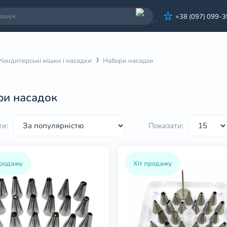
+38 (097) 099-
Кондитерські мішки і насадки
Набори насадок
ри насадок
ти:
Показати:
продажу
Хіт продажу