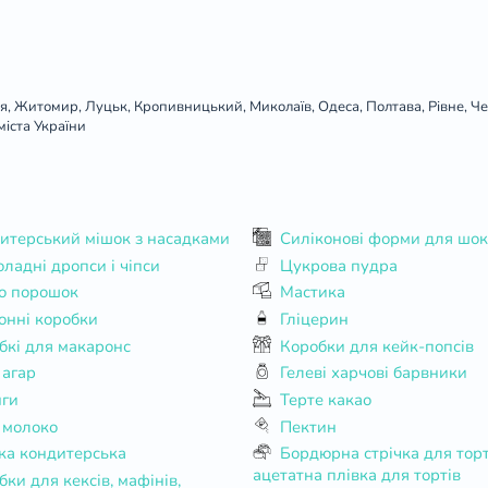
я, Житомир, Луцьк, Кропивницький, Миколаїв, Одеса, Полтава, Рівне, Черн
міста України
итерський мішок з насадками
Силіконові форми для шо
ладні дропси і чіпси
Цукрова пудра
о порошок
Мастика
онні коробки
Гліцерин
бкі для макаронс
Коробки для кейк-попсів
 агар
Гелеві харчові барвники
нги
Терте какао
 молоко
Пектин
ка кондитерська
Бордюрна стрічка для торта,
ацетатна плівка для тортів