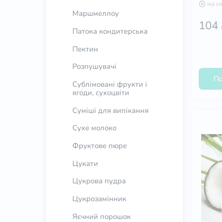
на с
Маршмеллоу
104
Патока кондитерська
Пектин
Розпушувачі
По
Сублімовані фрукти і
ягоди, сухоцвіти
Суміші для випікання
Сухе молоко
Фруктове пюре
Цукати
Цукрова пудра
Цукрозамінник
Яєчний порошок