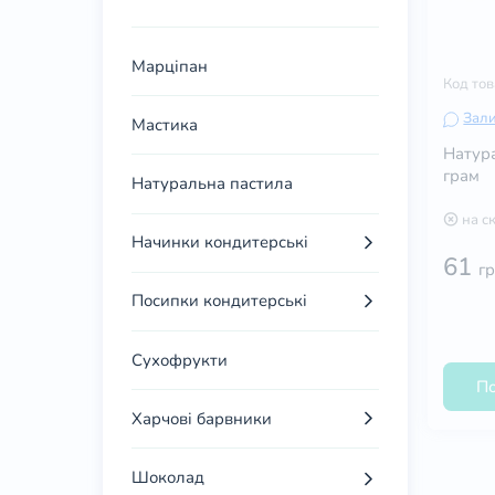
Марціпан
Код то
Зали
Мастика
Натура
грам
Натуральна пастила
на с
Начинки кондитерські
61
г
Посипки кондитерські
Сухофрукти
По
Харчові барвники
Шоколад