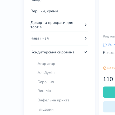
Вершки, креми
Декор та прикраси для
тортів
Код то
Кава і чай
Зали
Кондитерська сировина
Кокос
Агар агар
на с
Альбумін
110
Борошно
Ванілін
Вафельна крихта
Гліцерин