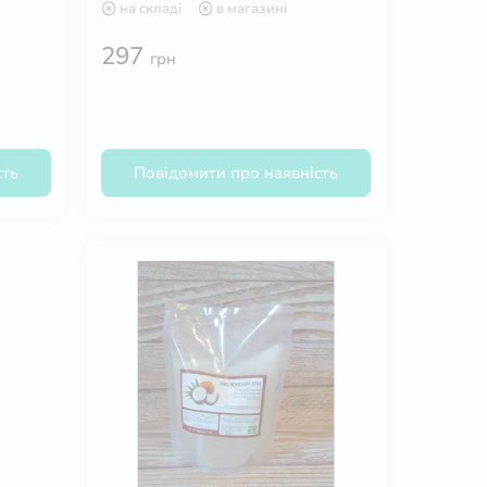
на складі
в магазині
297
грн
сть
Повідомити про наявність