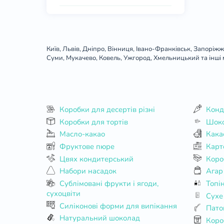
Київ, Львів, Дніпро, Вінниця, Івано-Франківськ, Запоріжж
Суми, Мукачево, Ковель, Ужгород, Хмельницький та інші 
Коробки для десертів різні
Конд
Коробки для тортів
Шоко
Масло-какао
Кака
Фруктове пюре
Карт
Цвях кондитерський
Коро
Набори насадок
Агар
Сублімовані фрукти і ягоди,
Топі
сухоцвіти
Сухе
Силіконові форми для випікання
Пато
Натуральний шоколад
Коробки для кексів, мафінів,