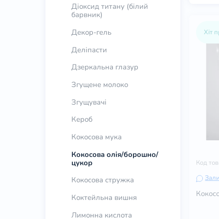
Діоксид титану (білий
барвник)
Декор-гель
Хіт 
Деліпасти
Дзеркальна глазур
Згущене молоко
Згущувачі
Кероб
Кокосова мука
Кокосова олія/борошно/
цукор
Код то
Зали
Кокосова стружка
Кокос
Коктейльна вишня
Лимонна кислота