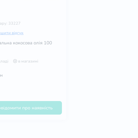
вару: 33227
шити відгук
льна кокосова олія 100
кладі
в магазині
рн
відомити про наявність