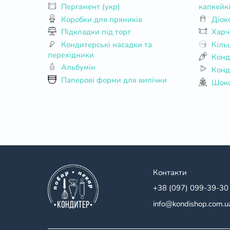
Пергамент (укр)
капкейк
Коробки для пряників
Діок
Підкладки під торт
Харч
Кондитерські насадки та
Кіль
перехідники
Конд
Альбумін
Конд
Паперові форми для випічки
Шоко
Контакти
+38 (097) 099-39-30
info@kondishop.com.u