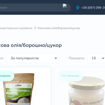
+38 (097) 099-
ондитерська сировина
Кокосова олія/борошно/цукор
ова олія/борошно/цукор
ти:
Показати:
продажу
Хіт продажу