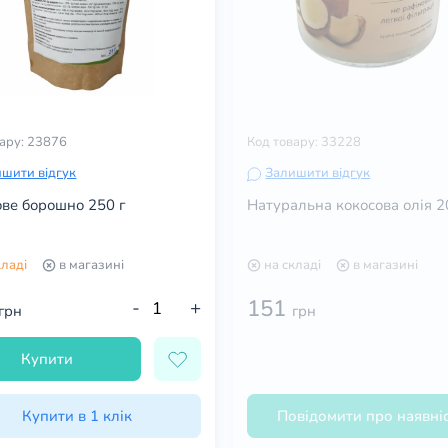
вару: 23876
Код товару: 33228
шити відгук
Залишити відгук
ове борошно 250 г
Натуральна кокосова олія 2
кладі
в магазині
на складі
в магазині
151
-
+
грн
грн
Купити
Купити в 1 клік
Повідомити про наявні