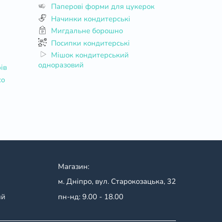
Паперові форми для цукерок
Начинки кондитерські
Мигдальне борошно
Посипки кондитерські
Мішок кондитерський
одноразовий
ів
co
Магазин:
м. Дніпро, вул. Старокозацька, 32
ий
пн-нд: 9.00 - 18.00