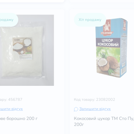
продажу
Хіт продажу
вару: 456787
Код товару: 23082002
шити відгук
Залишити відгук
ове борошно 200 г
Кокосовий цукор ТМ Сто Пуд
200г