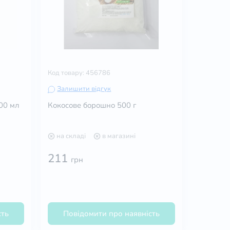
Код товару: 456786
Залишити відгук
00 мл
Кокосове борошно 500 г
на складі
в магазині
211
грн
сть
Повідомити про наявність