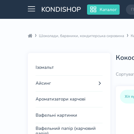
KONDISHOP
Каталог
Шоколади, барвники, кондитерська сировина
К
Кокос
Ізомальт
Сортува
Айсинг
Хіт 
Ароматизатори харчові
Вафельні картинки
Вафельний папір (харчовий
папір)