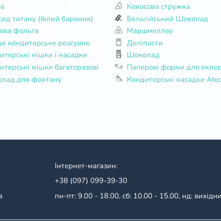
ів
Кокосова стружка
сид титану (білий барвник)
Бельгійський Шоколад
ова фольга
Маршмеллоу
це кондитерське розсувне
Деліпасти
итерські мішки і насадки
Шоколад
итерські мішки багаторазові
Паперові форми для еклер
лад для фонтану
Кондитерські насадки Ate
Інтернет-магазин:
+38 (097) 099-39-30
a
пн-пт: 9.00 - 18.00,
сб: 10.00 - 15.00,
нд: вихідн