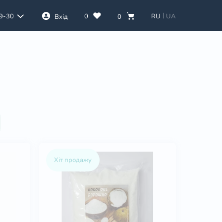
|
0
RU
UA
39-30
Вхід
0
Хіт продажу