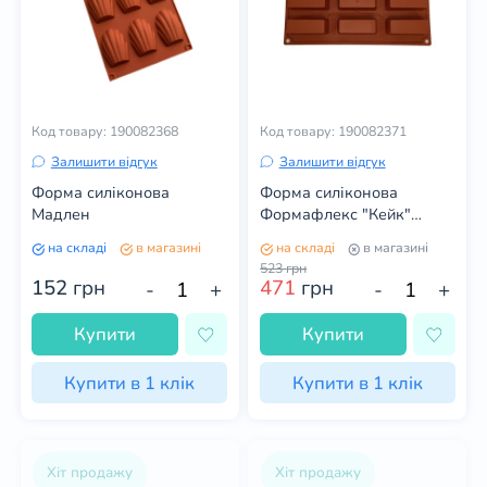
Код товару: 190082368
Код товару: 190082371
Залишити відгук
Залишити відгук
Форма силіконова
Форма силіконова
Мадлен
Формафлекс "Кейк"
Pavoni
на складі
в магазині
на складі
в магазині
523
грн
152
грн
471
грн
-
+
-
+
Купити
Купити
Купити в 1 клік
Купити в 1 клік
Хіт продажу
Хіт продажу