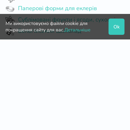
Паперові форми для еклерів
Сублімовані фрукти і ягоди, сухоцвіти
Ми використовуємо файли cookie для
Ok
покращення сайту для вас.
Детальніше
Бельгійський Шоколад
Кондитерські насадки та перехідники
Коробки для кейк-попсів
Паперові форми для випічки
Натуральний шоколад
Харчова фольга
Мигдальне борошно
Коробкі для макаронс
Пектин