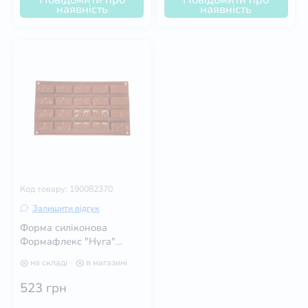
наявність
наявність
Код товару: 190082370
Залишити відгук
Форма силіконова
Формафлекс "Нуга"
Pavoni
на складі
в магазині
523
грн