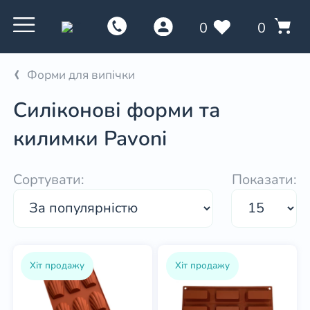
0
0
Форми для випічки
Силіконові форми та
килимки Pavoni
Сортувати:
Показати:
Хіт продажу
Хіт продажу