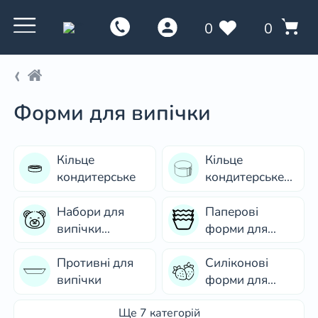
0
0
Форми для випічки
Кільце
Кільце
кондитерське
кондитерське
розсувне
Набори для
Паперові
випічки
форми для
(Фігурні форми
випічки
для випікання)
Противні для
Силіконові
випічки
форми для
євродесертів
Ще 7 категорій