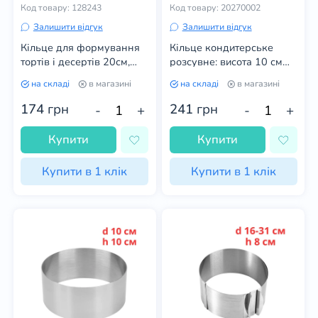
Код товару: 128243
Код товару: 20270002
Залишити відгук
Залишити відгук
Кільце для формування
Кільце кондитерське
тортів і десертів 20см,
розсувне: висота 10 см
висота 10 см
(Україна)
на складі
в магазині
на складі
в магазині
174
грн
241
грн
-
+
-
+
Купити
Купити
Купити в 1 клік
Купити в 1 клік