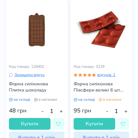
Код товару: 128402
Код товару: 3229
Залишити відгук
відгуків: 1
Форма силіконова
Форма силіконова
Плитка шоколаду
Півсфери великі 6 шт.
(колір в асортименті)
на складі
в магазині
на складі
в магазині
48
грн
95
грн
-
+
-
+
Купити
Купити
Купити в 1 клік
Купити в 1 клік