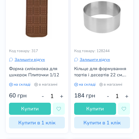
Код товару: 317
Код товару: 128244
Залишити відгук
Залишити відгук
Форма силіконова для
Кільце для формування
цукерок Плиточки 1/12
тортів і десертів 22 см,
висота 10 см
на складі
в магазині
на складі
в магазині
60
грн
184
грн
-
+
-
+
Купити
Купити
Купити в 1 клік
Купити в 1 клік