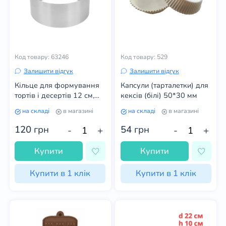
Код товару: 63246
Код товару: 529
Залишити відгук
Залишити відгук
Кільце для формування
Капсули (тарталетки) для
тортів і десертів 12 см,
кексів (білі) 50*30 мм
Висота 10 см
на складі
в магазині
на складі
в магазині
120
грн
54
грн
-
+
-
+
Купити
Купити
Купити в 1 клік
Купити в 1 клік