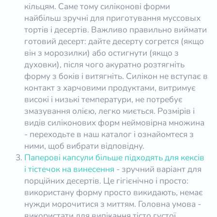
кільцям. Саме тому силіконові форми
найбільш зручні для приготування муссовых
тортів і десертів. Важливо правильно виймати
готовий десерт: дайте десерту согрется (якщо
він з морозилки) або остигнути (якщо з
духовки), після чого акуратно розтягніть
форму з боків і витягніть. Силікон не вступає в
контакт з харчовими продуктами, витримує
високі і низькі температури, не потребує
змазування олією, легко миється. Розмірів і
видів силіконових форм неймовірна множина
- переходьте в наш каталог і ознайомтеся з
ними, щоб вибрати відповідну.
Паперові капсули більше підходять для кексів
і тістечок на винесення
- зручний варіант для
порційних десертів. Це гігієнічно і просто:
використану форму просто викидають, немає
нужди морочитися з миттям. Головна умова -
використати для випікання тісто густої