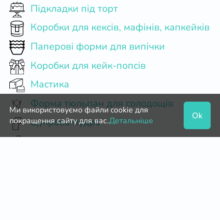
Підкладки під торт
Коробки для кексів, мафінів, капкейків
Паперові форми для випічки
Коробки для кейк-попсів
Мастика
Форма тюльпан для солодощів
Ми використовуємо файли cookie для
Ok
покращення сайту для вас.
Детальніше
Цукрова пудра
Кокосова стружка
Пергамент (укр)
Маршмеллоу
Топінги
Начинки кондитерські