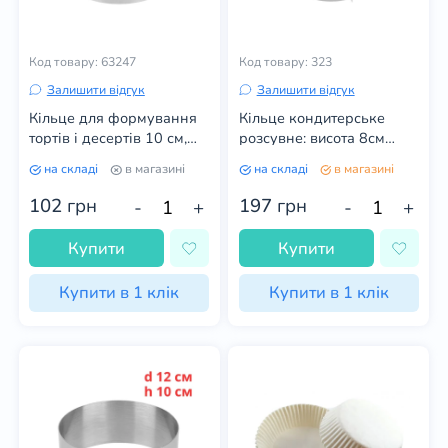
Код товару: 63247
Код товару: 323
Залишити відгук
Залишити відгук
Кільце для формування
Кільце кондитерське
тортів і десертів 10 см,
розсувне: висота 8см
висота 10 см
(Профі), діаметр кільця:
на складі
в магазині
на складі
в магазині
16-31 см
102
грн
197
грн
-
+
-
+
Купити
Купити
Купити в 1 клік
Купити в 1 клік