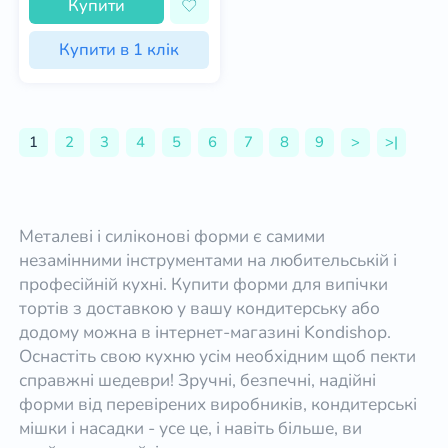
Купити
Купити в 1 клік
1
2
3
4
5
6
7
8
9
>
>|
Металеві і силіконові форми є самими
незамінними інструментами на любительській і
професійній кухні. Купити форми для випічки
тортів з доставкою у вашу кондитерську або
додому можна в інтернет-магазині Kondishop.
Оснастіть свою кухню усім необхідним щоб пекти
справжні шедеври! Зручні, безпечні, надійні
форми від перевірених виробників, кондитерські
мішки і насадки - усе це, і навіть більше, ви