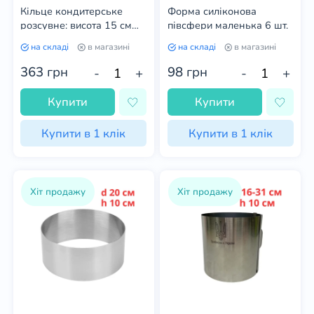
Кільце кондитерське
Форма силіконова
розсувне: висота 15 см
півсфери маленька 6 шт.
(Україна) діаметр кільця:
на складі
в магазині
на складі
в магазині
16-31 см
363
грн
98
грн
-
+
-
+
Купити
Купити
Купити в 1 клік
Купити в 1 клік
Хіт продажу
Хіт продажу