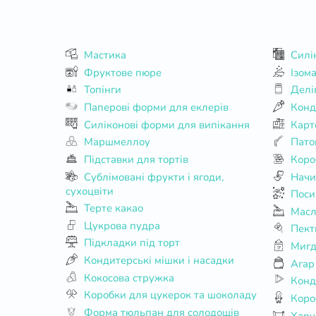
Мастика
Силі
Фруктове пюре
Ізом
Топінги
Делі
Паперові форми для еклерів
Конд
Силіконові форми для випікання
Карт
Маршмеллоу
Пато
Підставки для тортів
Коро
Сублімовані фрукти і ягоди,
Начи
сухоцвіти
Поси
Терте какао
Масл
Цукрова пудра
Пект
Підкладки під торт
Мигд
Кондитерські мішки і насадки
Агар
Кокосова стружка
Конд
Коробки для цукерок та шоколаду
Коро
Форма тюльпан для солодощів
Харч