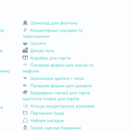
Шоколад для фонтану
ів
Кондитерські насадки та
перехідники
Цукати
Декор-гель
Коробки для тортів
Паперові форми для кексів та
вник)
мафінів
Шоколадні дропси і чіпси
Паперові форми для цукерок
Бордюрна стрічка для торта,
ацетатна плівка для тортів
Кільце кондитерське розсувне
co
Пергамент (укр)
Набори насадок
Гелеві харчові барвники