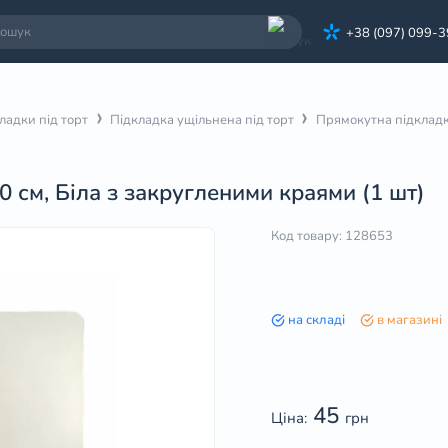
+38 (097) 099-
ладки під торт
Підкладка ущільнена під торт
Прямокутна підкладк
 см, Біла з закругленими краями (1 шт)
Код товару: 128653
на складі
в магазині
45
Ціна:
грн