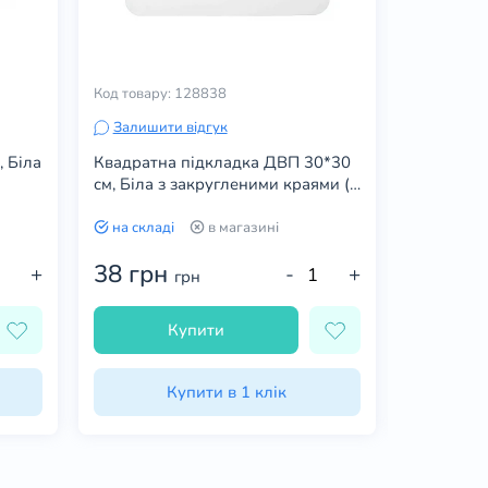
Код товару: 128838
Код товару
Залишити відгук
Залишит
 Біла
Квадратна підкладка ДВП 30*30
Кругла пі
см, Біла з закругленими краями (1
(1 шт.)
шт)
на складі
в магазині
на склад
38 грн
50 гр
+
-
+
грн
Купити
Купити в 1 клік