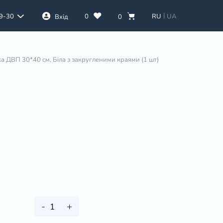
|
0
RU
UA
39-30
Вхід
0
а ДВП 30*40 см, Біла з закругленими краями (1 шт)
-
+