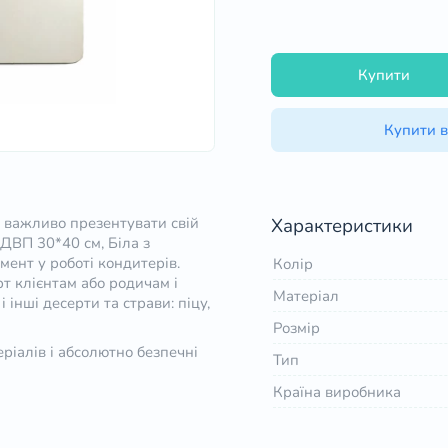
Купити
Купити в
і важливо презентувати свій
Характеристики
ДВП 30*40 см, Біла з
ент у роботі кондитерів.
Колір
т клієнтам або родичам і
Матеріал
 інші десерти та страви: піцу,
Розмір
ріалів і абсолютно безпечні
Тип
Країна виробника