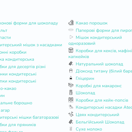
конові форми для шоколаду
Какао порошок
альт
Паперові форми для пирог
пасти
Мішок кондитерський
одноразовий
итерський мішок з насадками
Коробки для кексів, мафінів,
онні коробки
капкейків
ка кондитерська
Натуральний шоколад
бки для десертів різні
Діоксид титану (білий бар
нки кондитерські
Гліцерин
пки кондитерські
Коробкі для макаронс
о-какао
Шоколад
ин
Коробки для кейк-попсів
альне борошно
Кондитерські насадки Ate
 агар
Цвях кондитерський
итерські мішки багаторазові
Бельгійський Шоколад
бки для пряників
Сухе молоко
ова фольга