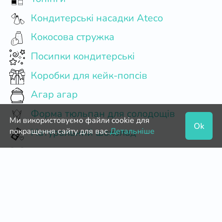
Кондитерські насадки Ateco
Кокосова стружка
Посипки кондитерські
Коробки для кейк-попсів
Агар агар
Форма тюльпан для солодощів
Ми використовуємо файли cookie для
Ok
покращення сайту для вас.
Детальніше
Натуральний шоколад
Пергамент (укр)
Кондитерські мішки багаторазові
Гелеві харчові барвники
Цвях кондитерський