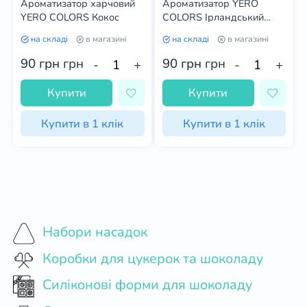
Ароматизатор харчовий
Ароматизатор YERO
YERO COLORS Кокос
COLORS Ірландський
крем
на складі
в магазині
на складі
в магазині
90 грн
грн
90 грн
грн
-
+
-
+
Купити
Купити
Купити в 1 клік
Купити в 1 клік
Набори насадок
Коробки для цукерок та шоколаду
Силіконові форми для шоколаду