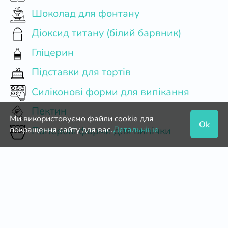
Шоколад для фонтану
Діоксид титану (білий барвник)
Гліцерин
Підставки для тортів
Силіконові форми для випікання
Пектин
Ми використовуємо файли cookie для
Ok
покращення сайту для вас.
Детальніше
Паперові форми для випічки
Харчова фольга
Мішок кондитерський одноразовий
Кондитерські мішки і насадки
Паперові форми для еклерів