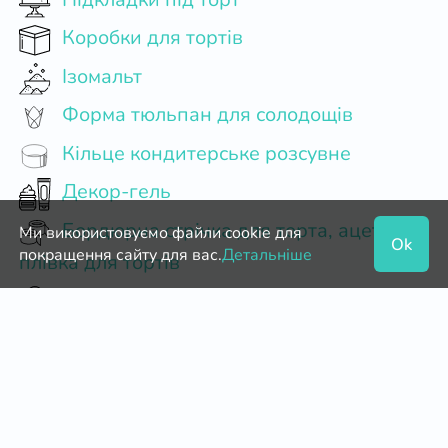
Коробки для тортів
Ізомальт
Форма тюльпан для солодощів
Кільце кондитерське розсувне
Декор-гель
Бордюрна стрічка для торта, ацетатна
Ми використовуємо файли cookie для
Ok
покращення сайту для вас.
Детальніше
плівка для тортів
Діоксид титану (білий барвник)
Паперові форми для цукерок
Терте какао
Сублімовані фрукти і ягоди, сухоцвіти