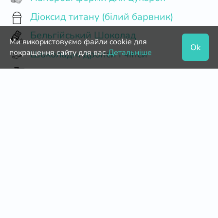
Діоксид титану (білий барвник)
Бельгійський Шоколад
Ми використовуємо файли cookie для
Ok
покращення сайту для вас.
Детальніше
Шоколадні дропси і чіпси
Картонні коробки
Паперові форми для пирогів
Фруктове пюре
Кільце кондитерське розсувне
Паперові форми для еклерів
Паперові форми для кексів та мафінів
Агар агар
Пектин