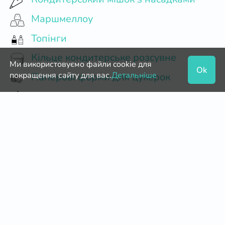
Маршмеллоу
Топінги
Кільце кондитерське розсувне
Ми використовуємо файли cookie для
Ok
покращення сайту для вас.
Детальніше
Паперові форми для цукерок
Бельгійський Шоколад
Кондитерські насадки Ateco
Кондитерські мішки багаторазові
Патока кондитерська
Агар агар
Силіконові форми для випікання
Сухе молоко