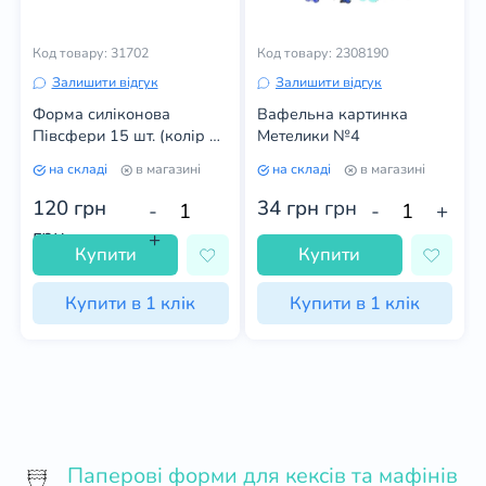
Код товару: 31702
Код товару: 2308190
Залишити відгук
Залишити відгук
Форма силіконова
Вафельна картинка
Півсфери 15 шт. (колір в
Метелики №4
асортименті)
на складі
в магазині
на складі
в магазині
120 грн
34 грн
грн
-
-
+
грн
+
Купити
Купити
Купити в 1 клік
Купити в 1 клік
Паперові форми для кексів та мафінів