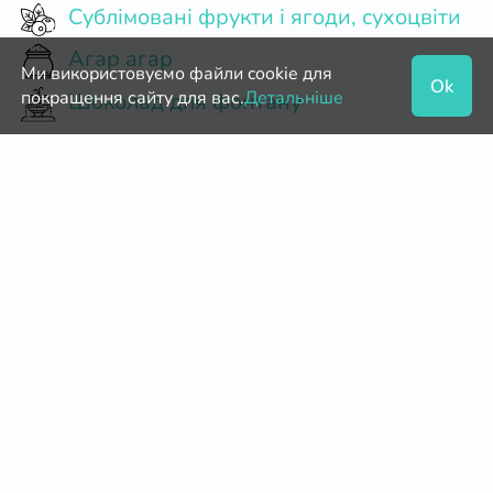
Сублімовані фрукти і ягоди, сухоцвіти
Агар агар
Ми використовуємо файли cookie для
Ok
покращення сайту для вас.
Детальніше
Шоколад для фонтану
Паперові форми для пирогів
Натуральний шоколад
Пектин
Мастика
Коробки для пряників
Коробки для кейк-попсів
Начинки кондитерські
Кокосова стружка
Паперові форми для цукерок