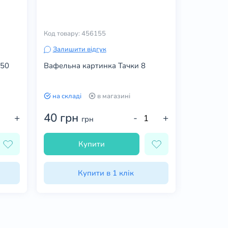
Код товару: 456155
Код товару
Залишити відгук
Залишит
 50
Вафельна картинка Тачки 8
Декор ге
Zeelandia
на складі
в магазині
на склад
40 грн
58 гр
+
-
+
грн
Купити
Купити в 1 клік