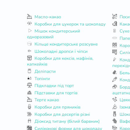
Масло-какао
Поси
Коробки для цукерок та шоколаду
Кака
Мішок кондитерський
Сухе
одноразовий
Папе
Кільце кондитерське розсувне
Коро
Шоколадні дропси і чіпси
Силі
Коробки для кексів, мафінів,
Кондитерські насадки та
капкейків
перехід
Деліпасти
Бель
Топінги
Конд
Підкладки під торт
Бордюрна стрічка для торта,
Підставки для тортів
ацетатна
Терте какао
Цвях
Коробки для пряників
Ізом
Коробки для десертів різні
Шок
Діоксид титану (білий барвник)
Вафе
Силіконові форми для шоколаду
Коро