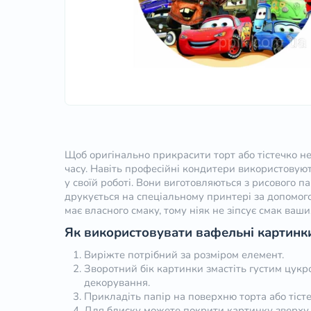
Щоб оригінально прикрасити торт або тістечко не
часу. Навіть професійні кондитери використовую
у своїй роботі. Вони виготовляються з рисового п
друкується на спеціальному принтері за допомог
має власного смаку, тому ніяк не зіпсує смак ваши
Як використовувати вафельні картинк
Виріжте потрібний за розміром елемент.
Зворотний бік картинки змастіть густим цук
декорування.
Прикладіть папір на поверхню торта або тісте
Для блиску можете покрити картинку зверху 