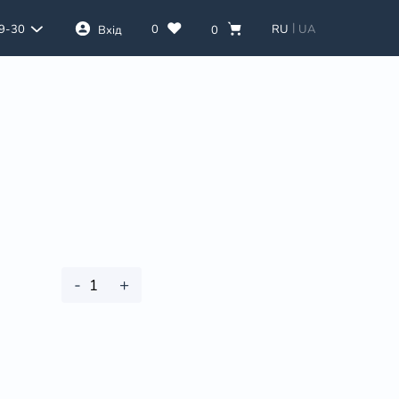
|
0
RU
UA
39-30
Вхід
0
-
+