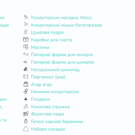
ки
Кондитерські насадки Ateco
ощів
Кондитерські мішки багаторазові
Цукрова пудра
Коробки для тортів
Мастика
Паперові форми для еклерів
Паперові форми для цукерок
Натуральний шоколад
Пергамент (укр)
Агар агар
Начинки кондитерські
дки
Гліцерин
Кокосова стружка
Фруктове пюре
Гелеві харчові барвники
Набори насадок