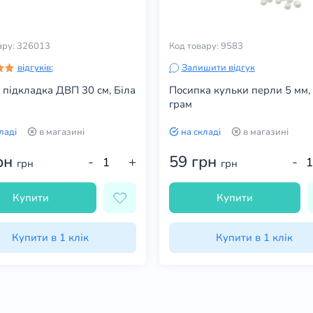
ару: 326013
Код товару: 9583
відгуків:
Залишити відгук
 підкладка ДВП 30 см, Біла
Посипка кульки перли 5 мм,
грам
ладі
в магазині
на складі
в магазині
рн
59 грн
-
+
-
грн
грн
Купити
Купити
Купити в 1 клік
Купити в 1 клік