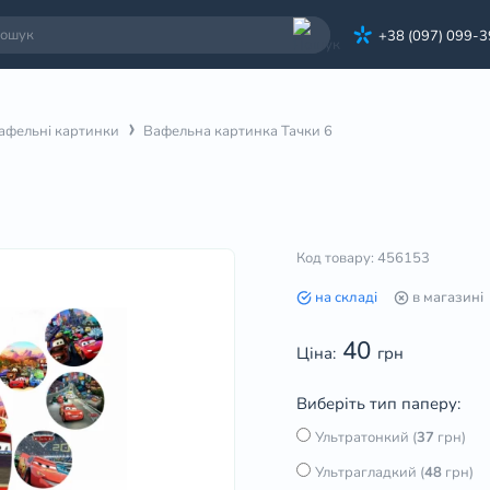
+38 (097) 099-
афельні картинки
Вафельна картинка Тачки 6
Код товару: 456153
на складі
в магазині
40
Ціна:
грн
Виберіть тип паперу:
Ультратонкий (
37
грн)
Ультрагладкий (
48
грн)