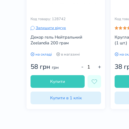
Код товару: 128742
Код тов
Залишити відгук
Декор гель Нейтральний
Кругла
Zeelandia 200 грам
(1 шт.)
на складі
в магазині
на ск
58 грн
38 г
+
-
+
грн
Купити
Купити в 1 клік