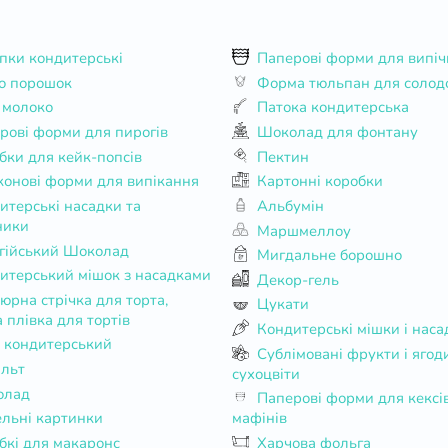
пки кондитерські
Паперові форми для випіч
о порошок
Форма тюльпан для солод
 молоко
Патока кондитерська
рові форми для пирогів
Шоколад для фонтану
бки для кейк-попсів
Пектин
конові форми для випікання
Картонні коробки
Альбумін
ники
Маршмеллоу
гійський Шоколад
Мигдальне борошно
итерський мішок з насадками
Декор-гель
Цукати
 плівка для тортів
Кондитерські мішки і наса
 кондитерський
Сублімовані фрукти і ягоди,
альт
сухоцвіти
олад
Паперові форми для кексів та
льні картинки
мафінів
бкі для макаронс
Харчова фольга