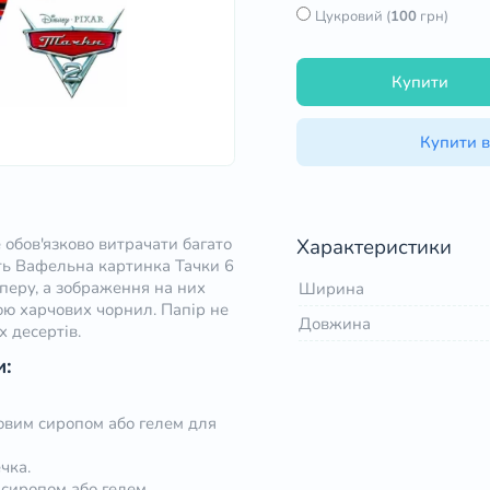
Цукровий (
100
грн)
Купити
Купити в
 обов'язково витрачати багато
Характеристики
ть Вафельна картинка Тачки 6
аперу, а зображення на них
Ширина
ою харчових чорнил. Папір не
Довжина
х десертів.
и:
ровим сиропом або гелем для
чка.
сиропом або гелем.