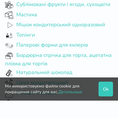
Сублімовані фрукти і ягоди, сухоцвіти
Мастика
Мішок кондитерський одноразовий
Топінги
Паперові форми для еклерів
Бордюрна стрічка для торта, ацетатна
плівка для тортів
Натуральний шоколад
Цвях кондитерський
Ми використовуємо файли cookie для
Ok
покращення сайту для вас.
Детальніше
Набори насадок
Вафельні картинки
Діоксид титану (білий барвник)