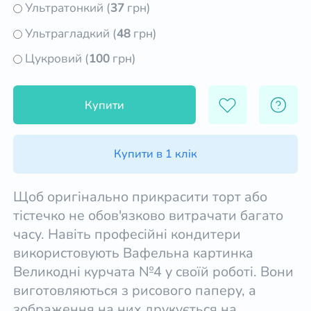
Ультратонкий (
37
грн)
Ультрагладкий (
48
грн)
Цукровий (
100
грн)
Купити
Купити в 1 клік
Щоб оригінально прикрасити торт або
тістечко не обов'язково витрачати багато
часу. Навіть професійні кондитери
використовують Вафельна картинка
Великодні курчата №4 у своїй роботі. Вони
виготовляються з рисового паперу, а
зображення на них друкується на