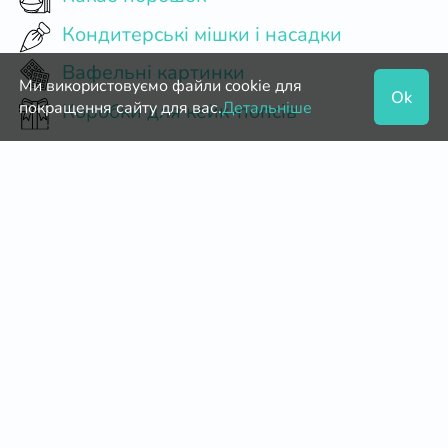
Кондитерські мішки і насадки
Вафельні картинки
Ми використовуємо файли cookie для
Ok
покращення сайту для вас.
Детальніше
Коробки для кейк-попсів
Мішок кондитерський одноразовий
Паперові форми для пирогів
Силіконові форми для шоколаду
Сухе молоко
Коробки для пряників
Кільце кондитерське розсувне
Кондитерські мішки багаторазові
Бельгійський Шоколад