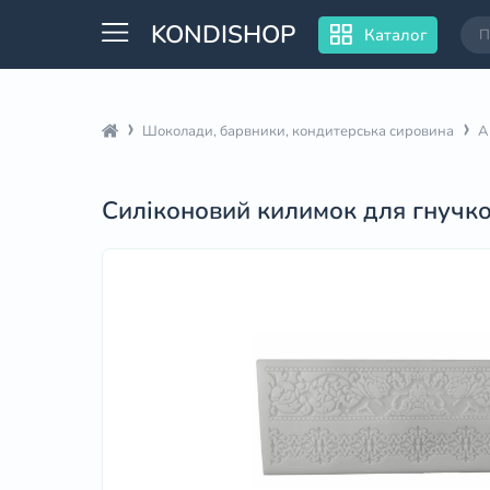
KONDISHOP
Каталог
Шоколади, барвники, кондитерська сировина
А
Силіконовий килимок для гнучк