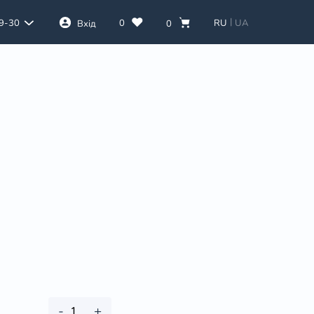
|
0
RU
UA
39-30
Вхід
0
-
+