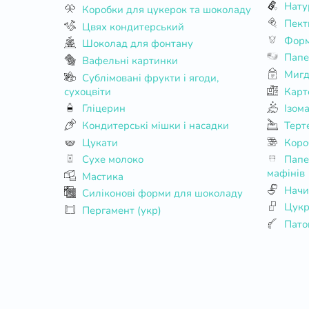
Нату
Коробки для цукерок та шоколаду
Пект
Цвях кондитерський
Форм
Шоколад для фонтану
Папе
Вафельні картинки
Мигд
Сублімовані фрукти і ягоди,
сухоцвіти
Карт
Гліцерин
Ізом
Кондитерські мішки і насадки
Терт
Цукати
Коро
Сухе молоко
Паперові форми для кексів та
мафінів
Мастика
Начи
Силіконові форми для шоколаду
Цукр
Пергамент (укр)
Пато