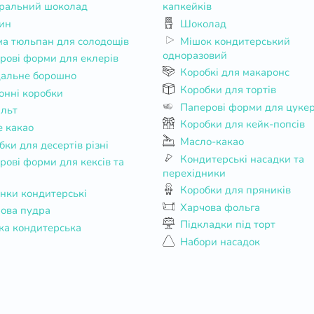
ральний шоколад
капкейків
ин
Шоколад
а тюльпан для солодощів
Мішок кондитерський
одноразовий
рові форми для еклерів
Коробкі для макаронс
альне борошно
Коробки для тортів
онні коробки
Паперові форми для цуке
альт
Коробки для кейк-попсів
е какао
Масло-какао
бки для десертів різні
Кондитерські насадки та
перехідники
Коробки для пряників
нки кондитерські
Харчова фольга
ова пудра
Підкладки під торт
ка кондитерська
Набори насадок