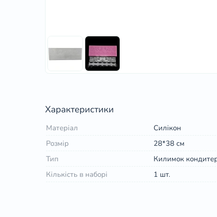
Характеристики
Матеріал
Силікон
Розмір
28*38 см
Тип
Килимок кондите
Кількість в наборі
1 шт.