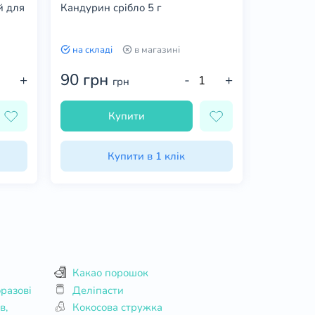
й для
Кандурин срібло 5 г
Кандурин
на складі
в магазині
на склад
90 грн
90 гр
+
-
+
грн
Купити
Купити в 1 клік
Какао порошок
разові
Деліпасти
Кокосова стружка