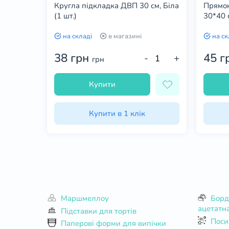
Кругла підкладка ДВП 30 см, Біла
Прямок
(1 шт.)
30*40 
краями
на складі
в магазині
на ск
38 грн
45 г
+
-
+
грн
Купити
Купити в 1 клік
Маршмеллоу
Бордюрна стрічка для торта,
ацетатна
Підставки для тортів
Поси
Паперові форми для випічки