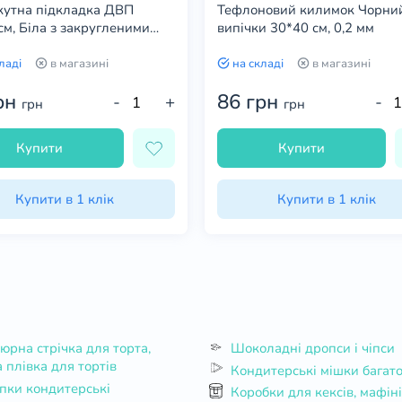
утна підкладка ДВП
Тефлоновий килимок Чорни
см, Біла з закругленими
випічки 30*40 см, 0,2 мм
 (1 шт)
ладі
в магазині
на складі
в магазині
рн
86 грн
-
+
-
грн
грн
Купити
Купити
Купити в 1 клік
Купити в 1 клік
Шоколадні дропси і чіпси
 плівка для тортів
Кондитерські мішки багато
пки кондитерські
Коробки для кексів, мафінів,