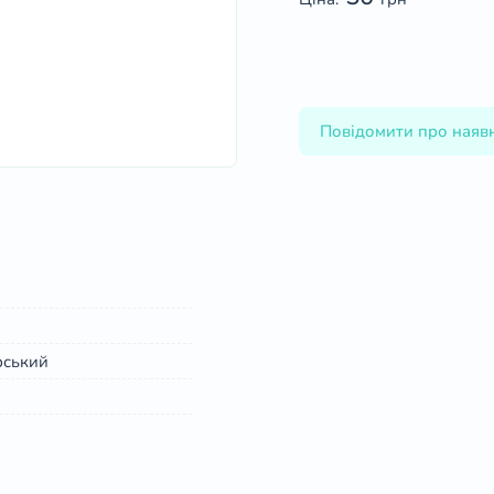
Повідомити про наявн
рський