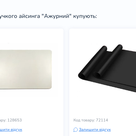
учкого айсинга "Ажурний" купують:
ару: 128653
Код товару: 72114
шити відгук
Залишити відгук