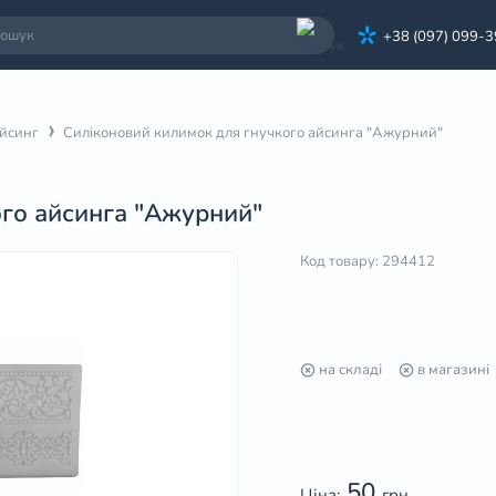
+38 (097) 099-
йсинг
Силіконовий килимок для гнучкого айсинга "Ажурний"
ого айсинга "Ажурний"
Код товару: 294412
на складі
в магазині
50
Ціна:
грн