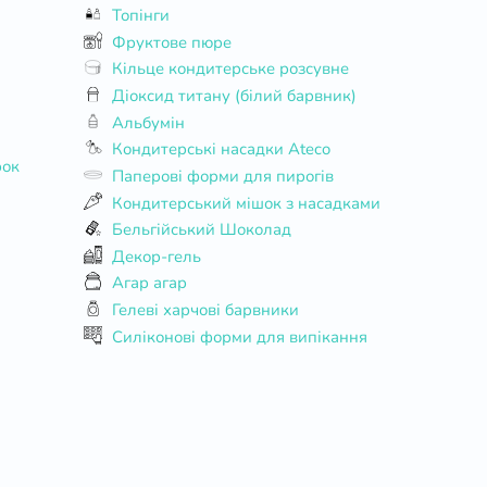
Топінги
Фруктове пюре
Кільце кондитерське розсувне
Діоксид титану (білий барвник)
Альбумін
Кондитерські насадки Ateco
рок
Паперові форми для пирогів
Кондитерський мішок з насадками
Бельгійський Шоколад
Декор-гель
Агар агар
Гелеві харчові барвники
Силіконові форми для випікання