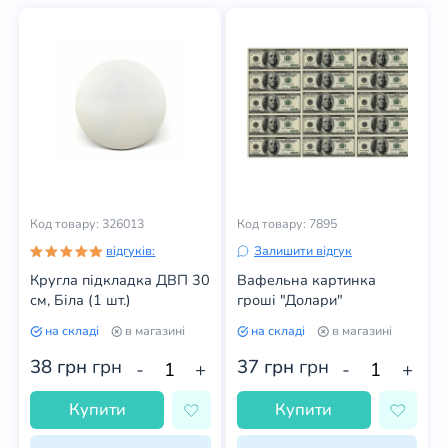
Код товару: 326013
Код товару: 7895
відгуків:
Залишити відгук
Кругла підкладка ДВП 30
Вафельна картинка
см, Біла (1 шт.)
гроші "Долари"
на складі
в магазині
на складі
в магазині
38 грн
грн
37 грн
грн
-
+
-
+
Купити
Купити