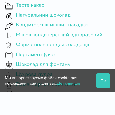
Терте какао
Натуральний шоколад
Кондитерські мішки і насадки
Мішок кондитерський одноразовий
Форма тюльпан для солодощів
Пергамент (укр)
Шоколад для фонтану
Цукрова пудра
Ми використовуємо файли cookie для
Ok
покращення сайту для вас.
Детальніше
Гелеві харчові барвники
Мастика
Мигдальне борошно
Коробки для кексів, мафінів, капкейків