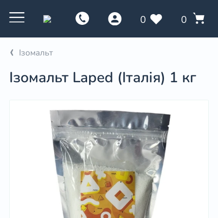
0
0
Ізомальт
Ізомальт Laped (Італія) 1 кг